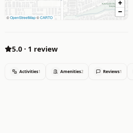
+
−
©
OpenStreetMap
©
CARTO
5.0
·
1 review
Activities
1
Amenities
2
Reviews
1