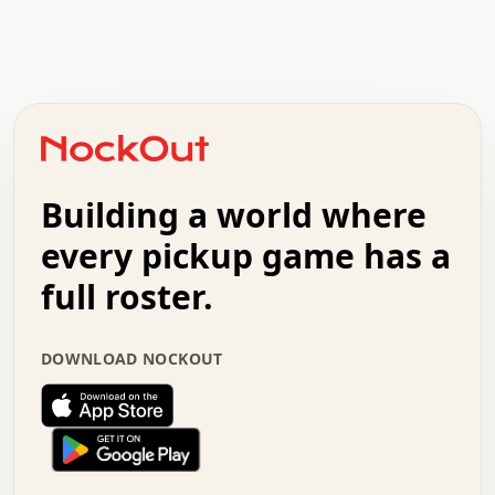
  .   .   .   .   .   .   .   x   x   .   .   .   .   . 
  .   .   .   .   .   .   .   .   .   .   .   .   .   . 
  .   .   .   o   .   .   .   .   .   +   .   .   .   . 
  .   .   :   .   .   .   .   .   .   x   .   .   +   . 
  +   .   .   .   .   .   .   .   .   .   +   .   .   . 
  .   +   .   .   o   .   .   .   .   .   .   :   .   . 
  .   .   o   .   .   .   .   .   .   .   .   x   .   . 
Building a world where
  .   .   .   .   .   .   .   .   .   .   .   :   .   . 
  .   .   .   .   +   .   .   .   .   .   .   .   +   . 
every pickup game has a
  .   :   .   .   .   .   .   .   .   .   o   .   .   . 
  .   .   x   .   .   .   .   .   .   :   .   .   o   . 
full roster.
  .   .   .   .   :   .   .   .   .   o   .   .   .   . 
  +   .   .   :   .   .   .   .   .   .   .   .   .   x 
  .   .   .   .   .   .   .   :   .   .   .   .   .   + 
DOWNLOAD NOCKOUT
  .   .   .   .   .   .   .   +   .   .   x   .   .   . 
  .   .   .   .   .   :   +   .   .   .   .   .   o   . 
  .   .   .   .   .   .   .   .   .   .   .   .   .   . 
  .   .   :   o   .   .   .   .   .   .   .   +   .   . 
  .   o   .   .   .   .   x   .   .   .   .   .   .   . 
  .   .   .   .   .   .   .   .   .   +   .   .   .   . 