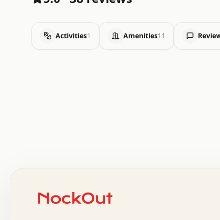
Activities
1
Amenities
11
Revie
 .   .   .   .   .   .   .   .   x   x   .   .   .   .   
 .   .   .   .   .   .   .   .   .   .   .   .   .   .   
 .   .   .   .   o   .   .   .   .   .   +   .   .   .   
 o   .   .   :   .   .   .   .   .   .   x   .   .   +   
 .   +   .   .   .   .   .   .   .   .   .   +   .   .   
 .   .   +   .   .   o   .   .   .   .   .   .   :   .   
 .   .   .   o   .   .   .   .   .   .   .   .   x   .   
 x   .   .   .   .   .   .   .   .   .   .   .   :   .   