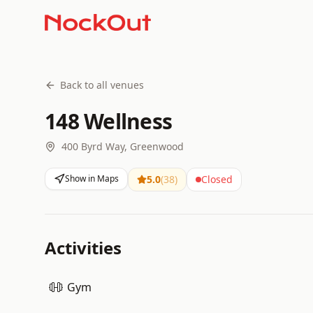
Back to all venues
148 Wellness
400 Byrd Way, Greenwood
Show in Maps
5.0
(
38
)
Closed
Activities
Gym