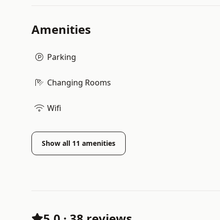
Amenities
Parking
Changing Rooms
Wifi
Show all
11
amenities
5.0
·
38 reviews