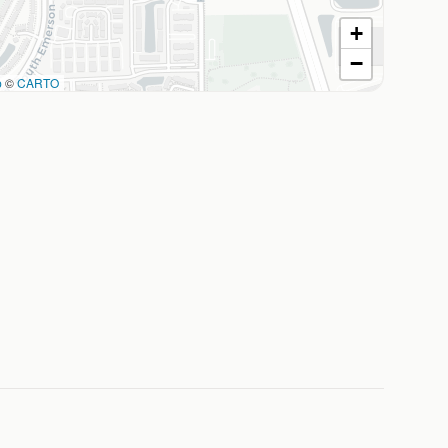
+
−
p
©
CARTO