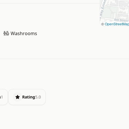
©
OpenStreetMa
Washrooms
s
1
Rating
5.0