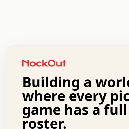
 .   .   .   .   .   .   .   .   x   x   .   .   .   .   
 .   .   .   .   .   .   .   .   .   .   .   .   .   .   
 .   .   .   .   o   .   .   .   .   .   +   .   .   .   
 o   .   .   :   .   .   .   .   .   .   x   .   .   +   
 .   +   .   .   .   .   .   .   .   .   .   +   .   .   
 .   .   +   .   .   o   .   .   .   .   .   .   :   .   
 .   .   .   o   .   .   .   .   .   .   .   .   x   .   
Building a worl
 x   .   .   .   .   .   .   .   .   .   .   .   :   .   
 .   .   .   .   .   +   .   .   .   .   .   .   .   +   
 .   .   :   .   .   .   .   .   .   .   .   o   .   .   
where every pi
 .   .   .   x   .   .   .   .   .   .   :   .   .   o   
 .   .   .   .   .   :   .   .   .   .   o   .   .   .   
game has a full
 .   +   .   .   :   .   .   .   .   .   .   .   .   .   
 .   .   .   .   .   .   .   .   :   .   .   .   .   .   
roster.
 .   .   .   .   .   .   .   .   +   .   .   x   .   .   
 .   .   .   .   .   .   :   +   .   .   .   .   .   o   