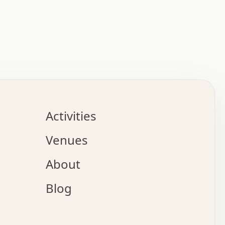
:   :   .   .   .   .   .   .   .   .   .   .   .   .   
.   .   .   :   .   .   +   .   .   o   .   .   x   .   
.   .   .   .   +   o   .   .   .   .   :   +   .   .   
.   .   .   .   o   .   .   .   .   .   .   .   .   .   
.   .   .   +   .   .   .   .   .   .   .   .   .   +   
.   .   .   .   .   .   .   .   .   x   .   .   .   .   
Activities
.   o   .   .   .   .   .   .   .   .   x   .   .   .   
.   .   .   o   .   .   .   x   .   .   .   .   .   .   
Venues
x   .   .   .   :   .   .   .   x   .   .   .   :   .   
o   .   .   .   +   .   .   .   .   .   .   .   .   x   
About
.   .   .   x   .   .   .   .   .   .   :   .   .   .   
.   .   .   .   .   .   +   .   .   .   .   x   .   .   
Blog
.   .   .   .   .   x   .   .   o   .   .   .   .   .   
.   .   .   .   .   .   .   .   .   .   .   .   .   .   
.   x   .   .   .   .   .   +   .   .   x   .   .   .   
.   .   .   .   .   +   o   .   .   .   .   .   x   .   