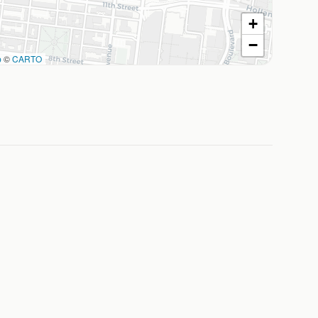
+
−
p
©
CARTO