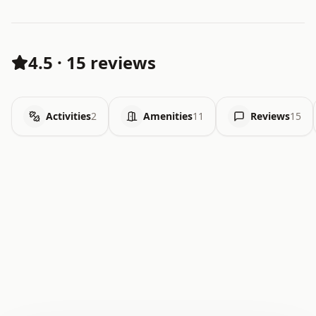
4.5
·
15 reviews
Activities
2
Amenities
11
Reviews
15
.   .   .   .   .   .   .   .   x   x   .   .   .   .   .
.   .   .   .   .   .   .   .   .   .   .   .   .   .   .