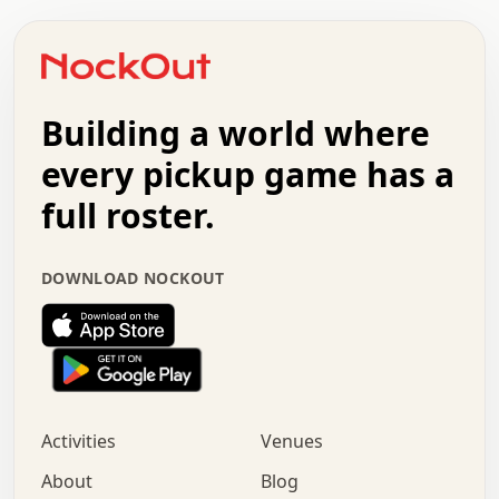
.   .   .   .   o   .   .   .   .   .   +   .   .   .   .
o   .   .   :   .   .   .   .   .   .   x   .   .   +   .
.   +   .   .   .   .   .   .   .   .   .   +   .   .   .
.   .   +   .   .   o   .   .   .   .   .   .   :   .   .
.   .   .   o   .   .   .   .   .   .   .   .   x   .   .
Building a world where
x   .   .   .   .   .   .   .   .   .   .   .   :   .   .
.   .   .   .   .   +   .   .   .   .   .   .   .   +   .
every pickup game has a
.   .   :   .   .   .   .   .   .   .   .   o   .   .   .
full roster.
.   .   .   x   .   .   .   .   .   .   :   .   .   o   .
.   .   .   .   .   :   .   .   .   .   o   .   .   .   .
.   +   .   .   :   .   .   .   .   .   .   .   .   .   x
DOWNLOAD NOCKOUT
.   .   .   .   .   .   .   .   :   .   .   .   .   .   +
.   .   .   .   .   .   .   .   +   .   .   x   .   .   .
.   .   .   .   .   .   :   +   .   .   .   .   .   o   .
.   .   .   .   .   .   .   .   .   .   .   .   .   .   .
.   .   .   :   o   .   .   .   .   .   .   .   +   .   .
.   .   o   .   .   .   .   x   .   .   .   .   .   .   .
:   .   .   .   .   .   .   .   .   .   +   .   .   .   .
Activities
Venues
.   +   .   o   .   .   .   .   o   .   .   .   .   o   .
.   .   .   .   .   x   +   .   .   .   .   .   .   .   .
About
Blog
.   .   +   .   .   .   .   .   .   .   .   :   .   x   .