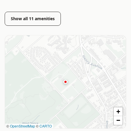
Show all
11
amenities
+
−
©
OpenStreetMap
©
CARTO