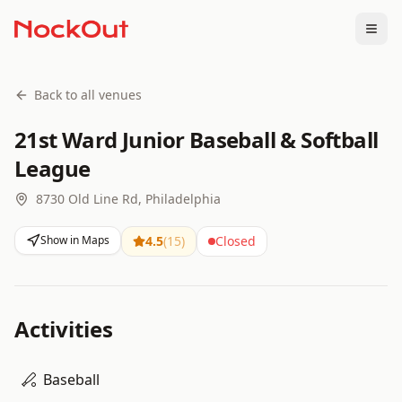
Togg
Back to all venues
21st Ward Junior Baseball & Softball
League
8730 Old Line Rd, Philadelphia
Show in Maps
4.5
(
15
)
Closed
Activities
Baseball