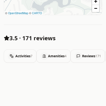
+
−
©
OpenStreetMap
©
CARTO
3.5
·
171 reviews
Activities
7
Amenities
4
Reviews
171