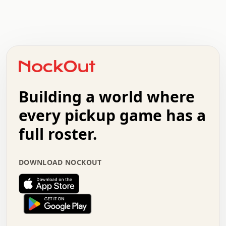
.   .   .   .   .   .   .   .   x   x   .   .   .   .   .
.   .   .   .   .   .   .   .   .   .   .   .   .   .   .
.   .   .   .   o   .   .   .   .   .   +   .   .   .   .
o   .   .   :   .   .   .   .   .   .   x   .   .   +   .
.   +   .   .   .   .   .   .   .   .   .   +   .   .   .
.   .   +   .   .   o   .   .   .   .   .   .   :   .   .
.   .   .   o   .   .   .   .   .   .   .   .   x   .   .
Building a world where
x   .   .   .   .   .   .   .   .   .   .   .   :   .   .
.   .   .   .   .   +   .   .   .   .   .   .   .   +   .
every pickup game has a
.   .   :   .   .   .   .   .   .   .   .   o   .   .   .
full roster.
.   .   .   x   .   .   .   .   .   .   :   .   .   o   .
.   .   .   .   .   :   .   .   .   .   o   .   .   .   .
.   +   .   .   :   .   .   .   .   .   .   .   .   .   x
DOWNLOAD NOCKOUT
.   .   .   .   .   .   .   .   :   .   .   .   .   .   +
.   .   .   .   .   .   .   .   +   .   .   x   .   .   .
.   .   .   .   .   .   :   +   .   .   .   .   .   o   .
.   .   .   .   .   .   .   .   .   .   .   .   .   .   .
.   .   .   :   o   .   .   .   .   .   .   .   +   .   .
.   .   o   .   .   .   .   x   .   .   .   .   .   .   .
:   .   .   .   .   .   .   .   .   .   +   .   .   .   .