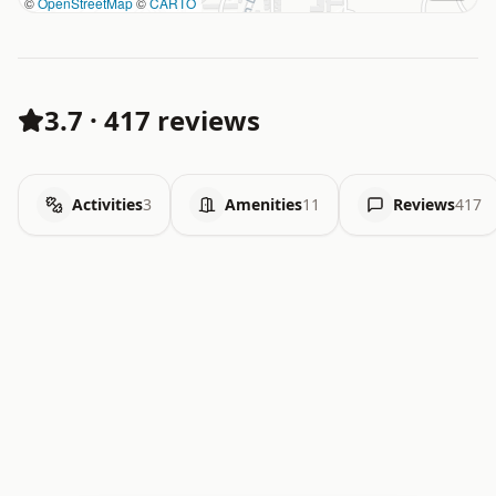
©
OpenStreetMap
©
CARTO
3.7
·
417 reviews
Activities
3
Amenities
11
Reviews
417
.   .   .   .   .   .   .   .   x   x   .   .   .   .   .