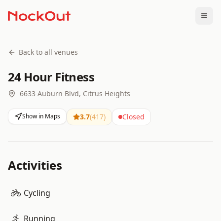
Togg
Back to all venues
24 Hour Fitness
6633 Auburn Blvd, Citrus Heights
Show in Maps
3.7
(
417
)
Closed
Activities
Cycling
Running