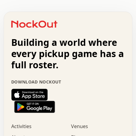
.   .   .   .   .   .   .   .   .   .   .   .   .   .   .
.   .   .   .   o   .   .   .   .   .   +   .   .   .   .
o   .   .   :   .   .   .   .   .   .   x   .   .   +   .
.   +   .   .   .   .   .   .   .   .   .   +   .   .   .
.   .   +   .   .   o   .   .   .   .   .   .   :   .   .
.   .   .   o   .   .   .   .   .   .   .   .   x   .   .
Building a world where
x   .   .   .   .   .   .   .   .   .   .   .   :   .   .
.   .   .   .   .   +   .   .   .   .   .   .   .   +   .
every pickup game has a
.   .   :   .   .   .   .   .   .   .   .   o   .   .   .
full roster.
.   .   .   x   .   .   .   .   .   .   :   .   .   o   .
.   .   .   .   .   :   .   .   .   .   o   .   .   .   .
.   +   .   .   :   .   .   .   .   .   .   .   .   .   x
DOWNLOAD NOCKOUT
.   .   .   .   .   .   .   .   :   .   .   .   .   .   +
.   .   .   .   .   .   .   .   +   .   .   x   .   .   .
.   .   .   .   .   .   :   +   .   .   .   .   .   o   .
.   .   .   .   .   .   .   .   .   .   .   .   .   .   .
.   .   .   :   o   .   .   .   .   .   .   .   +   .   .
.   .   o   .   .   .   .   x   .   .   .   .   .   .   .
:   .   .   .   .   .   .   .   .   .   +   .   .   .   .
Activities
Venues
.   +   .   o   .   .   .   .   o   .   .   .   .   o   .
.   .   .   .   .   x   +   .   .   .   .   .   .   .   .