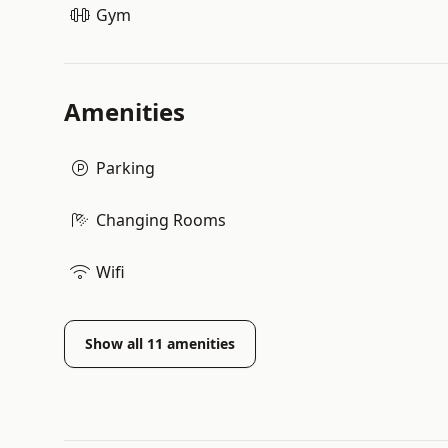
Gym
Amenities
Parking
Changing Rooms
Wifi
Show all
11
amenities