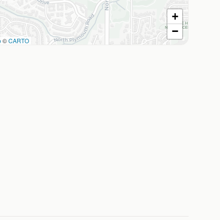
+
−
p
©
CARTO