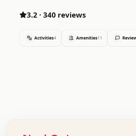
3.2
·
340 reviews
Activities
4
Amenities
11
Revie
 .   .   .   .   .   .   .   .   x   x   .   .   .   .   
 .   .   .   .   .   .   .   .   .   .   .   .   .   .   
 .   .   .   .   o   .   .   .   .   .   +   .   .   .   
 o   .   .   :   .   .   .   .   .   .   x   .   .   +   
 .   +   .   .   .   .   .   .   .   .   .   +   .   .   