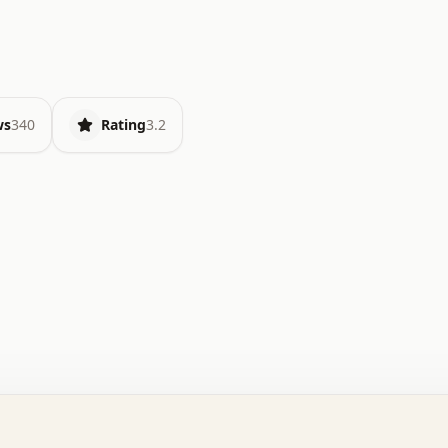
ws
340
Rating
3.2
.   o   .   .   .   .   .   +   +   .   .   .   .   .   
.   .   +   .   .   o   .   .   x   .   .   .   .   .   
.   .   :   .   .   .   .   .   .   .   .   .   .   x   
.   .   .   .   .   x   .   .   .   .   .   .   :   .   
.   .   .   .   .   .   .   +   .   .   .   .   .   .   