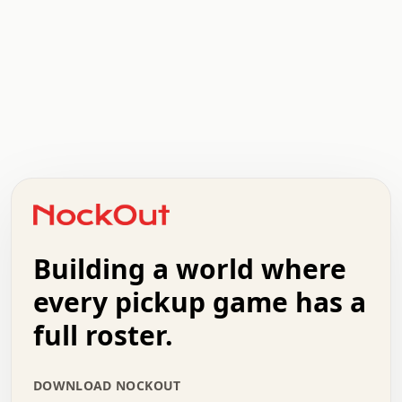
.   .   .   .   .   .   .   .   x   x   .   .   .   .   .
.   .   .   .   .   .   .   .   .   .   .   .   .   .   .
.   .   .   .   o   .   .   .   .   .   +   .   .   .   .
o   .   .   :   .   .   .   .   .   .   x   .   .   +   .
.   +   .   .   .   .   .   .   .   .   .   +   .   .   .
.   .   +   .   .   o   .   .   .   .   .   .   :   .   .
.   .   .   o   .   .   .   .   .   .   .   .   x   .   .
Building a world where
x   .   .   .   .   .   .   .   .   .   .   .   :   .   .
.   .   .   .   .   +   .   .   .   .   .   .   .   +   .
every pickup game has a
.   .   :   .   .   .   .   .   .   .   .   o   .   .   .
full roster.
.   .   .   x   .   .   .   .   .   .   :   .   .   o   .
.   .   .   .   .   :   .   .   .   .   o   .   .   .   .
.   +   .   .   :   .   .   .   .   .   .   .   .   .   x
DOWNLOAD NOCKOUT
.   .   .   .   .   .   .   .   :   .   .   .   .   .   +