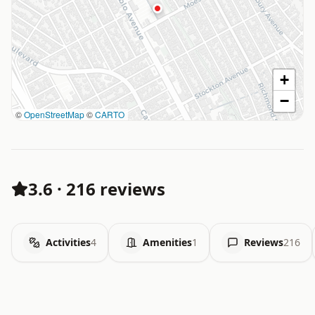
+
−
©
OpenStreetMap
©
CARTO
3.6
·
216 reviews
Activities
4
Amenities
1
Reviews
216