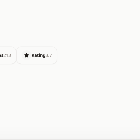
ws
213
Rating
3.7
.   o   .   .   .   .   .   +   +   .   .   .   .   .   
.   .   +   .   .   o   .   .   x   .   .   .   .   .   
.   .   :   .   .   .   .   .   .   .   .   .   .   x   