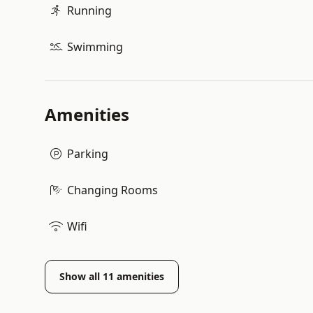
Running
Swimming
Amenities
Parking
Changing Rooms
Wifi
Show all
11
amenities