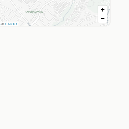
+
−
p
©
CARTO