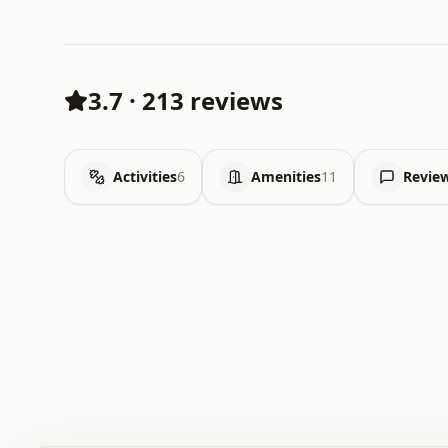
3.7
·
213 reviews
Activities
6
Amenities
11
Revie
 .   .   .   .   .   .   .   .   x   x   .   .   .   .   
 .   .   .   .   .   .   .   .   .   .   .   .   .   .   
 .   .   .   .   o   .   .   .   .   .   +   .   .   .   