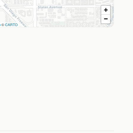
+
−
p
©
CARTO