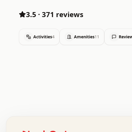
3.5
·
371 reviews
Activities
4
Amenities
11
Revie
 .   .   .   .   .   .   .   .   x   x   .   .   .   .   
 .   .   .   .   .   .   .   .   .   .   .   .   .   .   
 .   .   .   .   o   .   .   .   .   .   +   .   .   .   
 o   .   .   :   .   .   .   .   .   .   x   .   .   +   
 .   +   .   .   .   .   .   .   .   .   .   +   .   .   