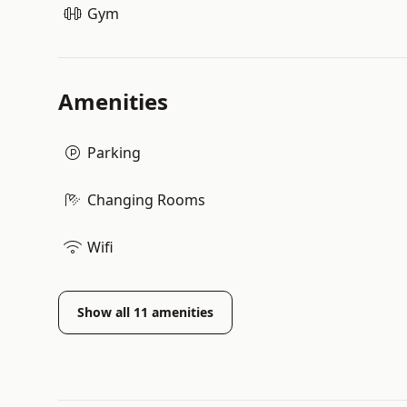
Gym
Amenities
Parking
Changing Rooms
Wifi
Show all
11
amenities