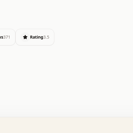
ws
371
Rating
3.5
.   o   .   .   .   .   .   +   +   .   .   .   .   .   
.   .   +   .   .   o   .   .   x   .   .   .   .   .   
.   .   :   .   .   .   .   .   .   .   .   .   .   x   
.   .   .   .   .   x   .   .   .   .   .   .   :   .   
.   .   .   .   .   .   .   +   .   .   .   .   .   .   