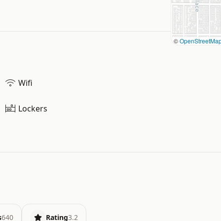
©
OpenStreetMa
Wifi
Lockers
s
640
Rating
3.2