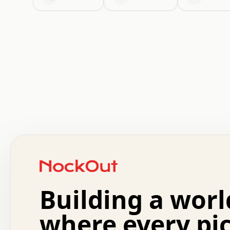
 .   .   .   .   .   .   .   .   x   x   .   .   .   .   
 .   .   .   .   .   .   .   .   .   .   .   .   .   .   
 .   .   .   .   o   .   .   .   .   .   +   .   .   .   
 o   .   .   :   .   .   .   .   .   .   x   .   .   +   
 .   +   .   .   .   .   .   .   .   .   .   +   .   .   
 .   .   +   .   .   o   .   .   .   .   .   .   :   .   
 .   .   .   o   .   .   .   .   .   .   .   .   x   .   
Building a worl
 x   .   .   .   .   .   .   .   .   .   .   .   :   .   
 .   .   .   .   .   +   .   .   .   .   .   .   .   +   
 .   .   :   .   .   .   .   .   .   .   .   o   .   .   
where every pi
 .   .   .   x   .   .   .   .   .   .   :   .   .   o   