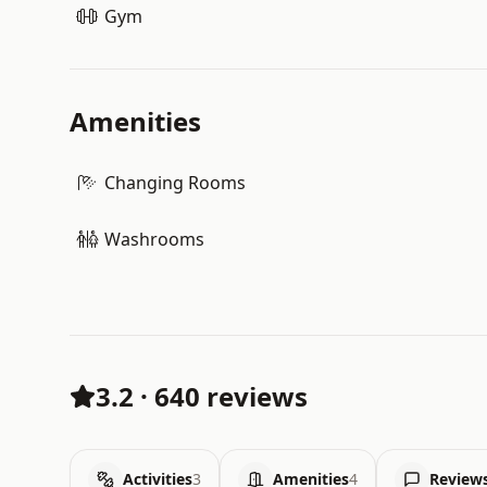
Gym
Amenities
Changing Rooms
Washrooms
3.2
·
640 reviews
Activities
3
Amenities
4
Review