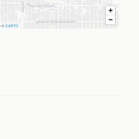
+
−
p
©
CARTO