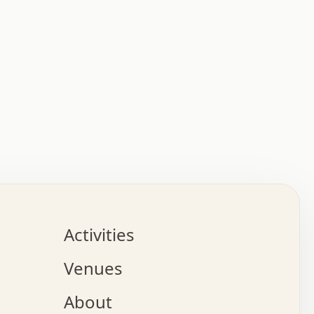
:   :   .   .   .   .   .   .   .   .   .   .   .   .   
.   .   .   :   .   .   +   .   .   o   .   .   x   .   
.   .   .   .   +   o   .   .   .   .   :   +   .   .   
.   .   .   .   o   .   .   .   .   .   .   .   .   .   
.   .   .   +   .   .   .   .   .   .   .   .   .   +   
.   .   .   .   .   .   .   .   .   x   .   .   .   .   
Activities
.   o   .   .   .   .   .   .   .   .   x   .   .   .   
.   .   .   o   .   .   .   x   .   .   .   .   .   .   
Venues
x   .   .   .   :   .   .   .   x   .   .   .   :   .   
o   .   .   .   +   .   .   .   .   .   .   .   .   x   
About
.   .   .   x   .   .   .   .   .   .   :   .   .   .   