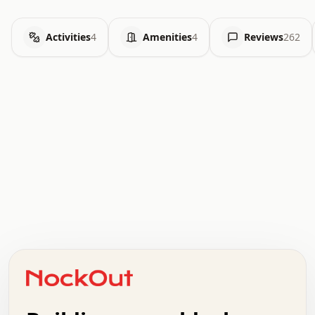
Activities
4
Amenities
4
Reviews
262
.   .   .   .   .   .   .   .   x   x   .   .   .   .   .
.   .   .   .   .   .   .   .   .   .   .   .   .   .   .
.   .   .   .   o   .   .   .   .   .   +   .   .   .   .
o   .   .   :   .   .   .   .   .   .   x   .   .   +   .
.   +   .   .   .   .   .   .   .   .   .   +   .   .   .
.   .   +   .   .   o   .   .   .   .   .   .   :   .   .
.   .   .   o   .   .   .   .   .   .   .   .   x   .   .