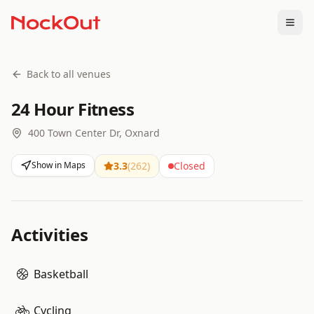
Togg
Back to all venues
24 Hour Fitness
400 Town Center Dr, Oxnard
Show in Maps
3.3
(
262
)
Closed
Activities
Basketball
Cycling