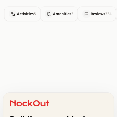
Activities
5
Amenities
3
Reviews
334
.   .   .   .   .   .   .   .   x   x   .   .   .   .   .
.   .   .   .   .   .   .   .   .   .   .   .   .   .   .
.   .   .   .   o   .   .   .   .   .   +   .   .   .   .
o   .   .   :   .   .   .   .   .   .   x   .   .   +   .
.   +   .   .   .   .   .   .   .   .   .   +   .   .   .
.   .   +   .   .   o   .   .   .   .   .   .   :   .   .
.   .   .   o   .   .   .   .   .   .   .   .   x   .   .