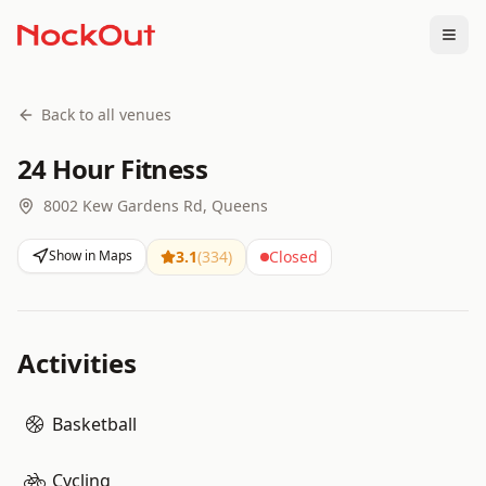
Togg
Back to all venues
24 Hour Fitness
8002 Kew Gardens Rd, Queens
Show in Maps
3.1
(
334
)
Closed
Activities
Basketball
Cycling