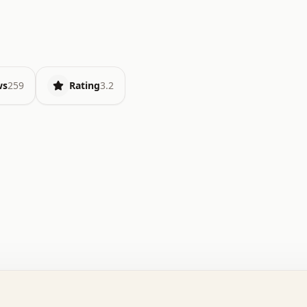
ws
259
Rating
3.2
.   o   .   .   .   .   .   +   +   .   .   .   .   .   
.   .   +   .   .   o   .   .   x   .   .   .   .   .   
.   .   :   .   .   .   .   .   .   .   .   .   .   x   
.   .   .   .   .   x   .   .   .   .   .   .   :   .   
.   .   .   .   .   .   .   +   .   .   .   .   .   .   