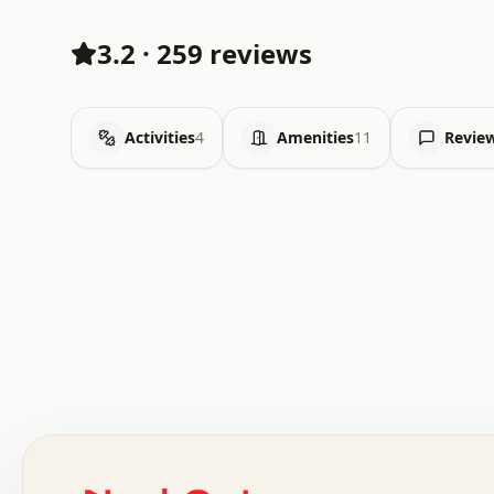
3.2
·
259 reviews
Activities
4
Amenities
11
Revie
 .   .   .   .   .   .   .   .   x   x   .   .   .   .   
 .   .   .   .   .   .   .   .   .   .   .   .   .   .   
 .   .   .   .   o   .   .   .   .   .   +   .   .   .   
 o   .   .   :   .   .   .   .   .   .   x   .   .   +   
 .   +   .   .   .   .   .   .   .   .   .   +   .   .   