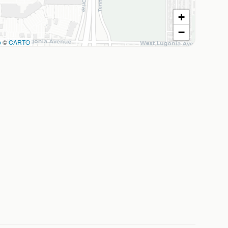
+
−
p
©
CARTO