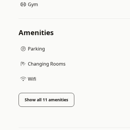
Gym
Amenities
Parking
Changing Rooms
Wifi
Show all
11
amenities