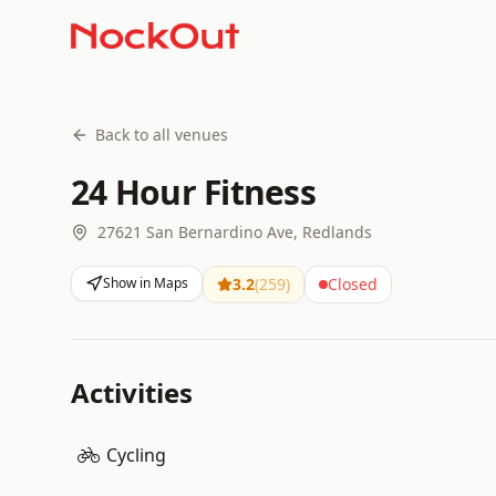
Back to all venues
24 Hour Fitness
27621 San Bernardino Ave, Redlands
Show in Maps
3.2
(
259
)
Closed
Activities
Cycling