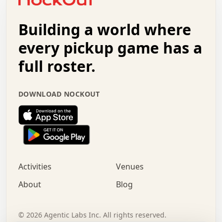
.   .   +   .   .   o   .   .   .   .   .   .   :   .   .
.   .   .   o   .   .   .   .   .   .   .   .   x   .   .
Building a world where
x   .   .   .   .   .   .   .   .   .   .   .   :   .   .
.   .   .   .   .   +   .   .   .   .   .   .   .   +   .
every pickup game has a
.   .   :   .   .   .   .   .   .   .   .   o   .   .   .
full roster.
.   .   .   x   .   .   .   .   .   .   :   .   .   o   .
.   .   .   .   .   :   .   .   .   .   o   .   .   .   .
.   +   .   .   :   .   .   .   .   .   .   .   .   .   x
DOWNLOAD NOCKOUT
.   .   .   .   .   .   .   .   :   .   .   .   .   .   +
.   .   .   .   .   .   .   .   +   .   .   x   .   .   .
.   .   .   .   .   .   :   +   .   .   .   .   .   o   .
.   .   .   .   .   .   .   .   .   .   .   .   .   .   .
.   .   .   :   o   .   .   .   .   .   .   .   +   .   .
.   .   o   .   .   .   .   x   .   .   .   .   .   .   .
:   .   .   .   .   .   .   .   .   .   +   .   .   .   .
Activities
Venues
.   +   .   o   .   .   .   .   o   .   .   .   .   o   .
.   .   .   .   .   x   +   .   .   .   .   .   .   .   .
About
Blog
.   .   +   .   .   .   .   .   .   .   .   :   .   x   .
+   .   .   .   .   .   .   .   .   .   .   .   .   .   .
.   .   .   x   .   o   .   +   .   :   .   .   .   .   .
©
2026
Agentic Labs Inc. All rights reserved.
.   .   .   .   .   .   .   .   .   .   .   .   .   .   