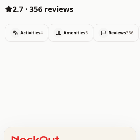
2.7
·
356 reviews
Activities
4
Amenities
5
Reviews
356
.   .   .   .   .   .   .   .   x   x   .   .   .   .   .
.   .   .   .   .   .   .   .   .   .   .   .   .   .   .
.   .   .   .   o   .   .   .   .   .   +   .   .   .   .
o   .   .   :   .   .   .   .   .   .   x   .   .   +   .
.   +   .   .   .   .   .   .   .   .   .   +   .   .   .