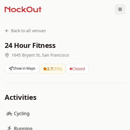
Togg
Back to all venues
24 Hour Fitness
1645 Bryant St, San Francisco
Show in Maps
2.7
(
356
)
Closed
Activities
Cycling
Running