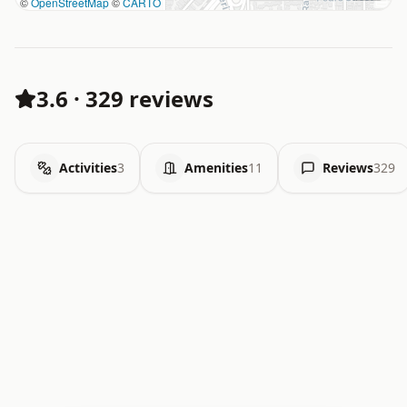
©
OpenStreetMap
©
CARTO
3.6
·
329 reviews
Activities
3
Amenities
11
Reviews
329
.   .   .   .   .   .   .   .   x   x   .   .   .   .   .