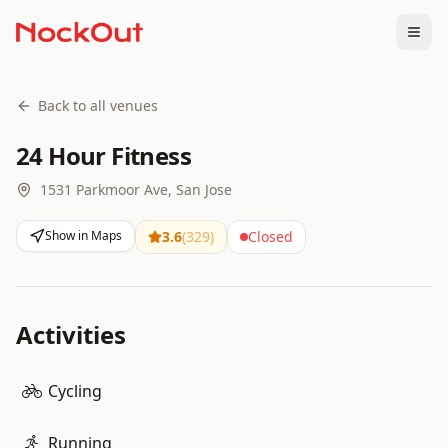
Togg
Back to all venues
24 Hour Fitness
1531 Parkmoor Ave, San Jose
Show in Maps
3.6
(
329
)
Closed
Activities
Cycling
Running