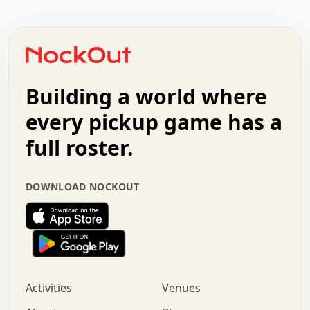
.   .   .   .   .   .   .   .   .   .   .   .   .   .   .
.   .   .   .   o   .   .   .   .   .   +   .   .   .   .
o   .   .   :   .   .   .   .   .   .   x   .   .   +   .
.   +   .   .   .   .   .   .   .   .   .   +   .   .   .
.   .   +   .   .   o   .   .   .   .   .   .   :   .   .
.   .   .   o   .   .   .   .   .   .   .   .   x   .   .
Building a world where
x   .   .   .   .   .   .   .   .   .   .   .   :   .   .
.   .   .   .   .   +   .   .   .   .   .   .   .   +   .
every pickup game has a
.   .   :   .   .   .   .   .   .   .   .   o   .   .   .
full roster.
.   .   .   x   .   .   .   .   .   .   :   .   .   o   .
.   .   .   .   .   :   .   .   .   .   o   .   .   .   .
.   +   .   .   :   .   .   .   .   .   .   .   .   .   x
DOWNLOAD NOCKOUT
.   .   .   .   .   .   .   .   :   .   .   .   .   .   +
.   .   .   .   .   .   .   .   +   .   .   x   .   .   .
.   .   .   .   .   .   :   +   .   .   .   .   .   o   .
.   .   .   .   .   .   .   .   .   .   .   .   .   .   .
.   .   .   :   o   .   .   .   .   .   .   .   +   .   .
.   .   o   .   .   .   .   x   .   .   .   .   .   .   .
:   .   .   .   .   .   .   .   .   .   +   .   .   .   .
Activities
Venues
.   +   .   o   .   .   .   .   o   .   .   .   .   o   .
.   .   .   .   .   x   +   .   .   .   .   .   .   .   .