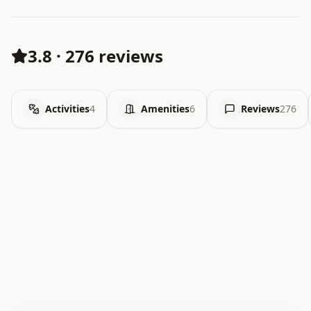
3.8
·
276 reviews
Activities
4
Amenities
6
Reviews
276
.   .   .   .   .   .   .   .   x   x   .   .   .   .   .
.   .   .   .   .   .   .   .   .   .   .   .   .   .   .