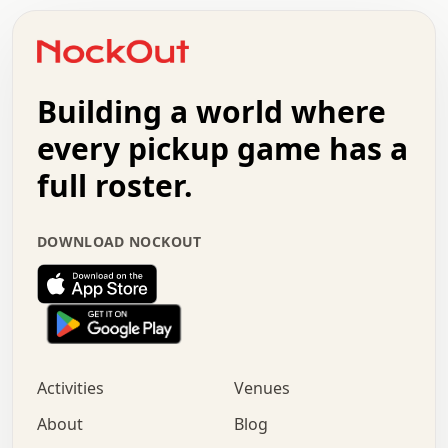
.   .   .   .   o   .   .   .   .   .   +   .   .   .   .
o   .   .   :   .   .   .   .   .   .   x   .   .   +   .
.   +   .   .   .   .   .   .   .   .   .   +   .   .   .
.   .   +   .   .   o   .   .   .   .   .   .   :   .   .
.   .   .   o   .   .   .   .   .   .   .   .   x   .   .
Building a world where
x   .   .   .   .   .   .   .   .   .   .   .   :   .   .
.   .   .   .   .   +   .   .   .   .   .   .   .   +   .
every pickup game has a
.   .   :   .   .   .   .   .   .   .   .   o   .   .   .
full roster.
.   .   .   x   .   .   .   .   .   .   :   .   .   o   .
.   .   .   .   .   :   .   .   .   .   o   .   .   .   .
.   +   .   .   :   .   .   .   .   .   .   .   .   .   x
DOWNLOAD NOCKOUT
.   .   .   .   .   .   .   .   :   .   .   .   .   .   +
.   .   .   .   .   .   .   .   +   .   .   x   .   .   .
.   .   .   .   .   .   :   +   .   .   .   .   .   o   .
.   .   .   .   .   .   .   .   .   .   .   .   .   .   .
.   .   .   :   o   .   .   .   .   .   .   .   +   .   .
.   .   o   .   .   .   .   x   .   .   .   .   .   .   .
:   .   .   .   .   .   .   .   .   .   +   .   .   .   .
Activities
Venues
.   +   .   o   .   .   .   .   o   .   .   .   .   o   .
.   .   .   .   .   x   +   .   .   .   .   .   .   .   .
About
Blog
.   .   +   .   .   .   .   .   .   .   .   :   .   x   .