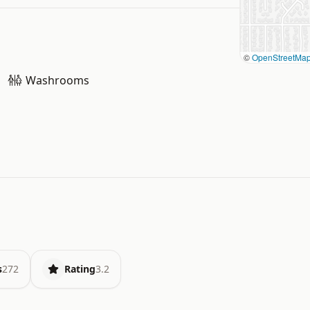
©
OpenStreetMa
Washrooms
s
272
Rating
3.2