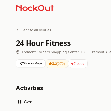
Back to all venues
24 Hour Fitness
Fremont Corners Shopping Center, 150 E Fremont Ave
Show in Maps
3.2
(
272
)
Closed
Activities
Gym