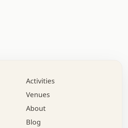
:   :   .   .   .   .   .   .   .   .   .   .   .   .   
.   .   .   :   .   .   +   .   .   o   .   .   x   .   
.   .   .   .   +   o   .   .   .   .   :   +   .   .   
.   .   .   .   o   .   .   .   .   .   .   .   .   .   
.   .   .   +   .   .   .   .   .   .   .   .   .   +   
.   .   .   .   .   .   .   .   .   x   .   .   .   .   
Activities
.   o   .   .   .   .   .   .   .   .   x   .   .   .   
.   .   .   o   .   .   .   x   .   .   .   .   .   .   
Venues
x   .   .   .   :   .   .   .   x   .   .   .   :   .   
o   .   .   .   +   .   .   .   .   .   .   .   .   x   
About
.   .   .   x   .   .   .   .   .   .   :   .   .   .   
.   .   .   .   .   .   +   .   .   .   .   x   .   .   
Blog
.   .   .   .   .   x   .   .   o   .   .   .   .   .   
.   .   .   .   .   .   .   .   .   .   .   .   .   .   