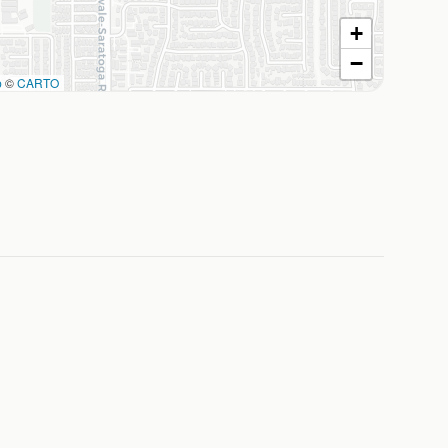
+
−
p
©
CARTO