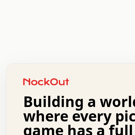
 .   .   .   .   .   .   .   .   x   x   .   .   .   .   
 .   .   .   .   .   .   .   .   .   .   .   .   .   .   
 .   .   .   .   o   .   .   .   .   .   +   .   .   .   
 o   .   .   :   .   .   .   .   .   .   x   .   .   +   
 .   +   .   .   .   .   .   .   .   .   .   +   .   .   
 .   .   +   .   .   o   .   .   .   .   .   .   :   .   
 .   .   .   o   .   .   .   .   .   .   .   .   x   .   
Building a worl
 x   .   .   .   .   .   .   .   .   .   .   .   :   .   
 .   .   .   .   .   +   .   .   .   .   .   .   .   +   
 .   .   :   .   .   .   .   .   .   .   .   o   .   .   
where every pi
 .   .   .   x   .   .   .   .   .   .   :   .   .   o   
 .   .   .   .   .   :   .   .   .   .   o   .   .   .   
game has a full
 .   +   .   .   :   .   .   .   .   .   .   .   .   .   
 .   .   .   .   .   .   .   .   :   .   .   .   .   .   