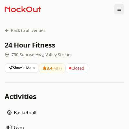
Togg
Back to all venues
24 Hour Fitness
750 Sunrise Hwy, Valley Stream
Show in Maps
3.4
(
497
)
Closed
Activities
Basketball
Gym