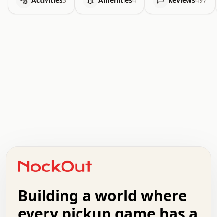
Activities
3
Amenities
4
Reviews
497
.   .   .   .   .   .   .   .   x   x   .   .   .   .   .
.   .   .   .   .   .   .   .   .   .   .   .   .   .   .
.   .   .   .   o   .   .   .   .   .   +   .   .   .   .
o   .   .   :   .   .   .   .   .   .   x   .   .   +   .
.   +   .   .   .   .   .   .   .   .   .   +   .   .   .
.   .   +   .   .   o   .   .   .   .   .   .   :   .   .
.   .   .   o   .   .   .   .   .   .   .   .   x   .   .
Building a world where
x   .   .   .   .   .   .   .   .   .   .   .   :   .   .
.   .   .   .   .   +   .   .   .   .   .   .   .   +   .
every pickup game has a