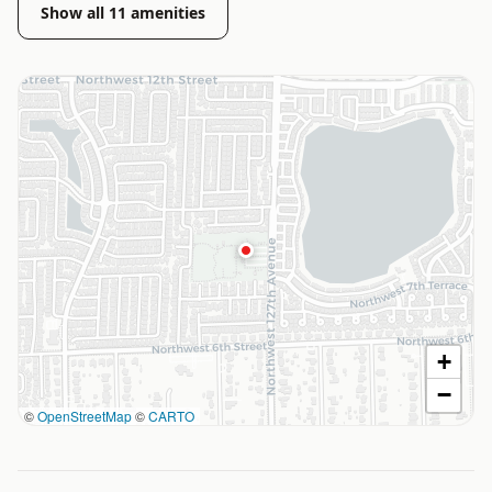
Show all
11
amenities
+
−
©
OpenStreetMap
©
CARTO