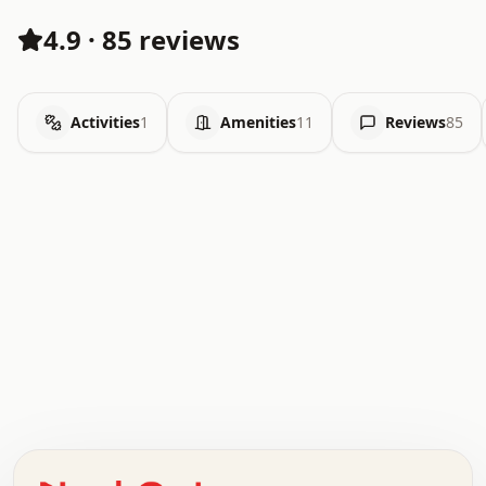
4.9
·
85 reviews
Activities
1
Amenities
11
Reviews
85
.   .   .   .   .   .   .   .   x   x   .   .   .   .   .
.   .   .   .   .   .   .   .   .   .   .   .   .   .   .
.   .   .   .   o   .   .   .   .   .   +   .   .   .   .
o   .   .   :   .   .   .   .   .   .   x   .   .   +   .