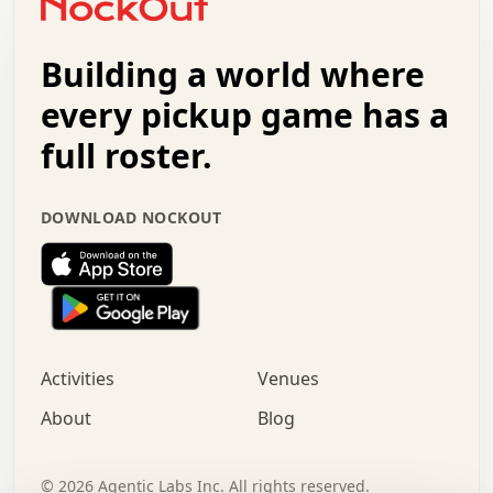
.   +   .   .   .   .   .   .   .   .   .   +   .   .   .
.   .   +   .   .   o   .   .   .   .   .   .   :   .   .
.   .   .   o   .   .   .   .   .   .   .   .   x   .   .
Building a world where
x   .   .   .   .   .   .   .   .   .   .   .   :   .   .
.   .   .   .   .   +   .   .   .   .   .   .   .   +   .
every pickup game has a
.   .   :   .   .   .   .   .   .   .   .   o   .   .   .
full roster.
.   .   .   x   .   .   .   .   .   .   :   .   .   o   .
.   .   .   .   .   :   .   .   .   .   o   .   .   .   .
.   +   .   .   :   .   .   .   .   .   .   .   .   .   x
DOWNLOAD NOCKOUT
.   .   .   .   .   .   .   .   :   .   .   .   .   .   +
.   .   .   .   .   .   .   .   +   .   .   x   .   .   .
.   .   .   .   .   .   :   +   .   .   .   .   .   o   .
.   .   .   .   .   .   .   .   .   .   .   .   .   .   .
.   .   .   :   o   .   .   .   .   .   .   .   +   .   .
.   .   o   .   .   .   .   x   .   .   .   .   .   .   .
:   .   .   .   .   .   .   .   .   .   +   .   .   .   .
Activities
Venues
.   +   .   o   .   .   .   .   o   .   .   .   .   o   .
.   .   .   .   .   x   +   .   .   .   .   .   .   .   .
About
Blog
.   .   +   .   .   .   .   .   .   .   .   :   .   x   .
+   .   .   .   .   .   .   .   .   .   .   .   .   .   .
.   .   .   x   .   o   .   +   .   :   .   .   .   .   .
©
2026
Agentic Labs Inc. All rights reserved.