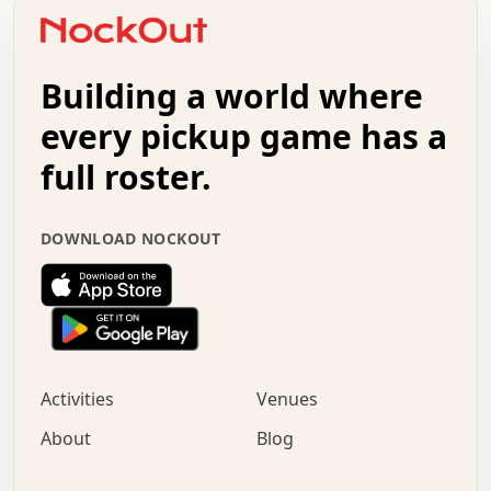
o   .   .   :   .   .   .   .   .   .   x   .   .   +   .
.   +   .   .   .   .   .   .   .   .   .   +   .   .   .
.   .   +   .   .   o   .   .   .   .   .   .   :   .   .
.   .   .   o   .   .   .   .   .   .   .   .   x   .   .
Building a world where
x   .   .   .   .   .   .   .   .   .   .   .   :   .   .
.   .   .   .   .   +   .   .   .   .   .   .   .   +   .
every pickup game has a
.   .   :   .   .   .   .   .   .   .   .   o   .   .   .
full roster.
.   .   .   x   .   .   .   .   .   .   :   .   .   o   .
.   .   .   .   .   :   .   .   .   .   o   .   .   .   .
.   +   .   .   :   .   .   .   .   .   .   .   .   .   x
DOWNLOAD NOCKOUT
.   .   .   .   .   .   .   .   :   .   .   .   .   .   +
.   .   .   .   .   .   .   .   +   .   .   x   .   .   .
.   .   .   .   .   .   :   +   .   .   .   .   .   o   .
.   .   .   .   .   .   .   .   .   .   .   .   .   .   .
.   .   .   :   o   .   .   .   .   .   .   .   +   .   .
.   .   o   .   .   .   .   x   .   .   .   .   .   .   .
:   .   .   .   .   .   .   .   .   .   +   .   .   .   .
Activities
Venues
.   +   .   o   .   .   .   .   o   .   .   .   .   o   .
.   .   .   .   .   x   +   .   .   .   .   .   .   .   .
About
Blog
.   .   +   .   .   .   .   .   .   .   .   :   .   x   .
+   .   .   .   .   .   .   .   .   .   .   .   .   .   .
.   .   .   x   .   o   .   +   .   :   .   .   .   .   .