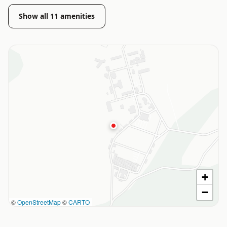
Show all
11
amenities
+
−
©
OpenStreetMap
©
CARTO