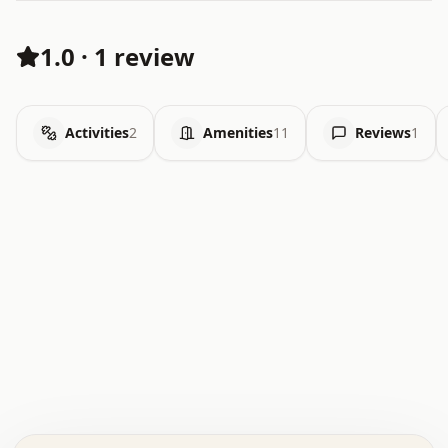
1.0
·
1 review
Activities
2
Amenities
11
Reviews
1
.   .   .   .   .   .   .   .   x   x   .   .   .   .   .
.   .   .   .   .   .   .   .   .   .   .   .   .   .   .
.   .   .   .   o   .   .   .   .   .   +   .   .   .   .