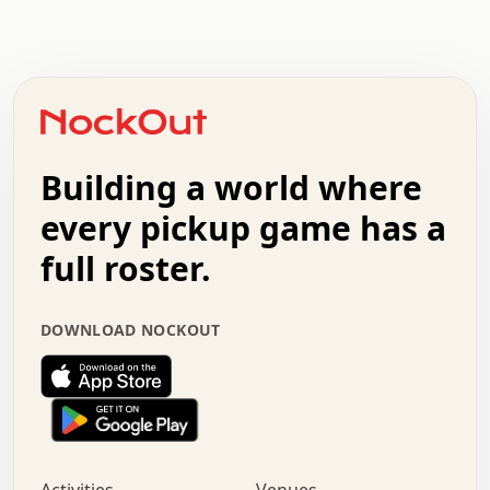
.   .   .   .   .   .   .   .   x   x   .   .   .   .   .
.   .   .   .   .   .   .   .   .   .   .   .   .   .   .
.   .   .   .   o   .   .   .   .   .   +   .   .   .   .
o   .   .   :   .   .   .   .   .   .   x   .   .   +   .
.   +   .   .   .   .   .   .   .   .   .   +   .   .   .
.   .   +   .   .   o   .   .   .   .   .   .   :   .   .
.   .   .   o   .   .   .   .   .   .   .   .   x   .   .
Building a world where
x   .   .   .   .   .   .   .   .   .   .   .   :   .   .
.   .   .   .   .   +   .   .   .   .   .   .   .   +   .
every pickup game has a
.   .   :   .   .   .   .   .   .   .   .   o   .   .   .
full roster.
.   .   .   x   .   .   .   .   .   .   :   .   .   o   .
.   .   .   .   .   :   .   .   .   .   o   .   .   .   .
.   +   .   .   :   .   .   .   .   .   .   .   .   .   x
DOWNLOAD NOCKOUT
.   .   .   .   .   .   .   .   :   .   .   .   .   .   +
.   .   .   .   .   .   .   .   +   .   .   x   .   .   .
.   .   .   .   .   .   :   +   .   .   .   .   .   o   .
.   .   .   .   .   .   .   .   .   .   .   .   .   .   .
.   .   .   :   o   .   .   .   .   .   .   .   +   .   .
.   .   o   .   .   .   .   x   .   .   .   .   .   .   .
:   .   .   .   .   .   .   .   .   .   +   .   .   .   .
.   +   .   o   .   .   .   .   o   .   .   .   .   o   .