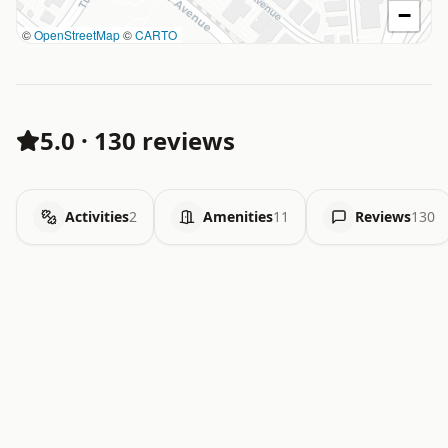
−
©
OpenStreetMap
©
CARTO
5.0
·
130 reviews
Activities
2
Amenities
11
Reviews
130