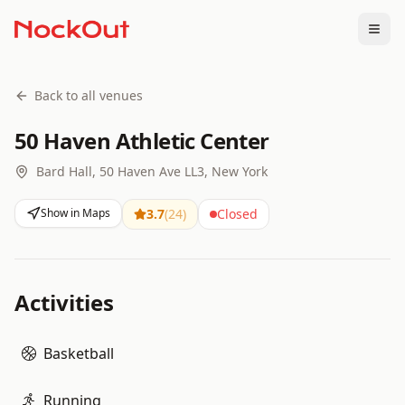
Togg
Back to all venues
50 Haven Athletic Center
Bard Hall, 50 Haven Ave LL3, New York
Show in Maps
3.7
(
24
)
Closed
Activities
Basketball
Running