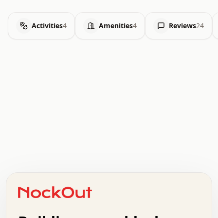
Activities
4
Amenities
4
Reviews
24
.   .   .   .   .   .   .   .   x   x   .   .   .   .   .
.   .   .   .   .   .   .   .   .   .   .   .   .   .   .
.   .   .   .   o   .   .   .   .   .   +   .   .   .   .
o   .   .   :   .   .   .   .   .   .   x   .   .   +   .
.   +   .   .   .   .   .   .   .   .   .   +   .   .   .
.   .   +   .   .   o   .   .   .   .   .   .   :   .   .
.   .   .   o   .   .   .   .   .   .   .   .   x   .   .