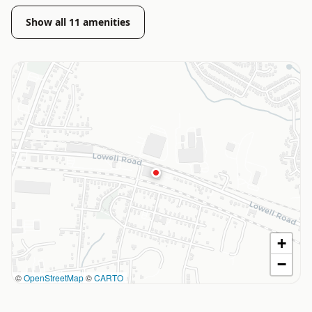
Show all
11
amenities
+
−
©
OpenStreetMap
©
CARTO