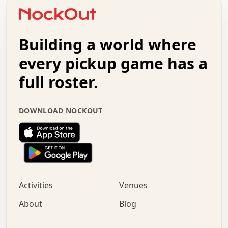
o   .   .   :   .   .   .   .   .   .   x   .   .   +   .
.   +   .   .   .   .   .   .   .   .   .   +   .   .   .
.   .   +   .   .   o   .   .   .   .   .   .   :   .   .
.   .   .   o   .   .   .   .   .   .   .   .   x   .   .
Building a world where
x   .   .   .   .   .   .   .   .   .   .   .   :   .   .
.   .   .   .   .   +   .   .   .   .   .   .   .   +   .
every pickup game has a
.   .   :   .   .   .   .   .   .   .   .   o   .   .   .
full roster.
.   .   .   x   .   .   .   .   .   .   :   .   .   o   .
.   .   .   .   .   :   .   .   .   .   o   .   .   .   .
.   +   .   .   :   .   .   .   .   .   .   .   .   .   x
DOWNLOAD NOCKOUT
.   .   .   .   .   .   .   .   :   .   .   .   .   .   +
.   .   .   .   .   .   .   .   +   .   .   x   .   .   .
.   .   .   .   .   .   :   +   .   .   .   .   .   o   .
.   .   .   .   .   .   .   .   .   .   .   .   .   .   .
.   .   .   :   o   .   .   .   .   .   .   .   +   .   .
.   .   o   .   .   .   .   x   .   .   .   .   .   .   .
:   .   .   .   .   .   .   .   .   .   +   .   .   .   .
Activities
Venues
.   +   .   o   .   .   .   .   o   .   .   .   .   o   .
.   .   .   .   .   x   +   .   .   .   .   .   .   .   .
About
Blog
.   .   +   .   .   .   .   .   .   .   .   :   .   x   .
+   .   .   .   .   .   .   .   .   .   .   .   .   .   .
.   .   .   x   .   o   .   +   .   :   .   .   .   .   .