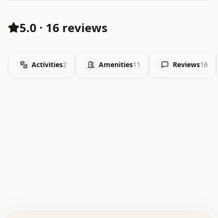
5.0
·
16 reviews
Activities
2
Amenities
11
Reviews
16
.   .   .   .   .   .   .   .   x   x   .   .   .   .   .
.   .   .   .   .   .   .   .   .   .   .   .   .   .   .
.   .   .   .   o   .   .   .   .   .   +   .   .   .   .