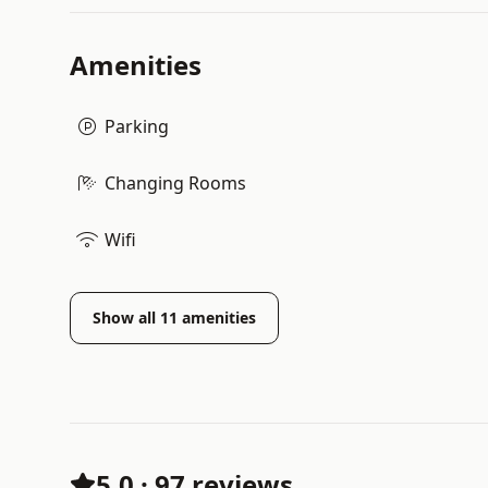
Amenities
Parking
Changing Rooms
Wifi
Show all
11
amenities
5.0
·
97 reviews