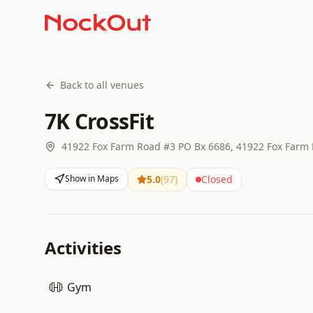
Back to all venues
7K CrossFit
41922 Fox Farm Road #3 PO Bx 6686, 41922 Fox Farm 
Show in Maps
5.0
(
97
)
Closed
Activities
Gym