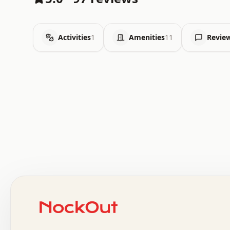
Activities
1
Amenities
11
Revie
 .   .   .   .   .   .   .   .   x   x   .   .   .   .   
 .   .   .   .   .   .   .   .   .   .   .   .   .   .   
 .   .   .   .   o   .   .   .   .   .   +   .   .   .   
 o   .   .   :   .   .   .   .   .   .   x   .   .   +   
 .   +   .   .   .   .   .   .   .   .   .   +   .   .   
 .   .   +   .   .   o   .   .   .   .   .   .   :   .   
 .   .   .   o   .   .   .   .   .   .   .   .   x   .   
 x   .   .   .   .   .   .   .   .   .   .   .   :   .   