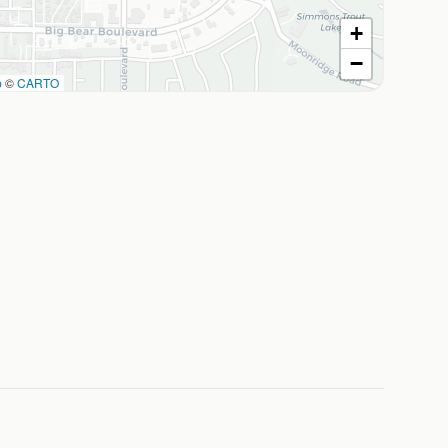
+
−
p
©
CARTO