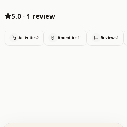
5.0
·
1 review
Activities
2
Amenities
11
Reviews
1
.   .   .   .   .   .   .   .   x   x   .   .   .   .   .
.   .   .   .   .   .   .   .   .   .   .   .   .   .   .
.   .   .   .   o   .   .   .   .   .   +   .   .   .   .