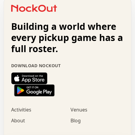
o   .   .   :   .   .   .   .   .   .   x   .   .   +   .
.   +   .   .   .   .   .   .   .   .   .   +   .   .   .
.   .   +   .   .   o   .   .   .   .   .   .   :   .   .
.   .   .   o   .   .   .   .   .   .   .   .   x   .   .
Building a world where
x   .   .   .   .   .   .   .   .   .   .   .   :   .   .
.   .   .   .   .   +   .   .   .   .   .   .   .   +   .
every pickup game has a
.   .   :   .   .   .   .   .   .   .   .   o   .   .   .
full roster.
.   .   .   x   .   .   .   .   .   .   :   .   .   o   .
.   .   .   .   .   :   .   .   .   .   o   .   .   .   .
.   +   .   .   :   .   .   .   .   .   .   .   .   .   x
DOWNLOAD NOCKOUT
.   .   .   .   .   .   .   .   :   .   .   .   .   .   +
.   .   .   .   .   .   .   .   +   .   .   x   .   .   .
.   .   .   .   .   .   :   +   .   .   .   .   .   o   .
.   .   .   .   .   .   .   .   .   .   .   .   .   .   .
.   .   .   :   o   .   .   .   .   .   .   .   +   .   .
.   .   o   .   .   .   .   x   .   .   .   .   .   .   .
:   .   .   .   .   .   .   .   .   .   +   .   .   .   .
Activities
Venues
.   +   .   o   .   .   .   .   o   .   .   .   .   o   .
.   .   .   .   .   x   +   .   .   .   .   .   .   .   .
About
Blog
.   .   +   .   .   .   .   .   .   .   .   :   .   x   .
+   .   .   .   .   .   .   .   .   .   .   .   .   .   .
.   .   .   x   .   o   .   +   .   :   .   .   .   .   .