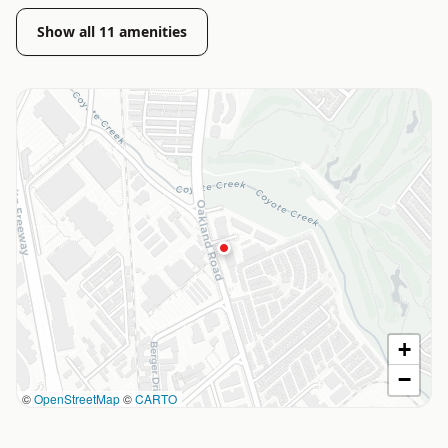
Show all
11
amenities
+
−
©
OpenStreetMap
©
CARTO