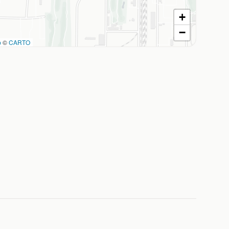
+
−
p
©
CARTO