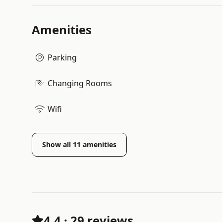
Amenities
Parking
Changing Rooms
Wifi
Show all
11
amenities
4.4
·
29 reviews