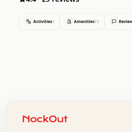
Activities
1
Amenities
11
Revie
 .   .   .   .   .   .   .   .   x   x   .   .   .   .   
 .   .   .   .   .   .   .   .   .   .   .   .   .   .   
 .   .   .   .   o   .   .   .   .   .   +   .   .   .   
 o   .   .   :   .   .   .   .   .   .   x   .   .   +   
 .   +   .   .   .   .   .   .   .   .   .   +   .   .   
 .   .   +   .   .   o   .   .   .   .   .   .   :   .   
 .   .   .   o   .   .   .   .   .   .   .   .   x   .   
 x   .   .   .   .   .   .   .   .   .   .   .   :   .   