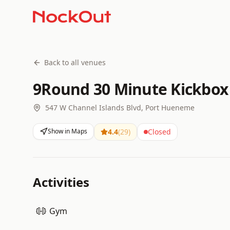
Back to all venues
9Round 30 Minute Kickbox
547 W Channel Islands Blvd, Port Hueneme
Show in Maps
4.4
(
29
)
Closed
Activities
Gym