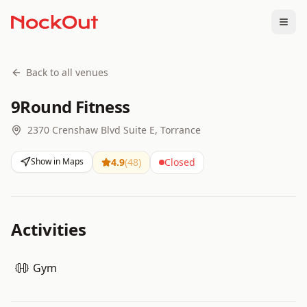
Togg
Back to all venues
9Round Fitness
2370 Crenshaw Blvd Suite E, Torrance
Show in Maps
4.9
(
48
)
Closed
Activities
Gym