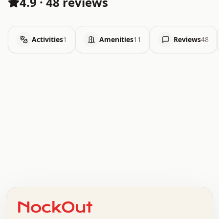
4.9
·
48 reviews
Activities
1
Amenities
11
Reviews
48
.   .   .   .   .   .   .   .   x   x   .   .   .   .   .
.   .   .   .   .   .   .   .   .   .   .   .   .   .   .
.   .   .   .   o   .   .   .   .   .   +   .   .   .   .
o   .   .   :   .   .   .   .   .   .   x   .   .   +   .
.   +   .   .   .   .   .   .   .   .   .   +   .   .   .
.   .   +   .   .   o   .   .   .   .   .   .   :   .   .