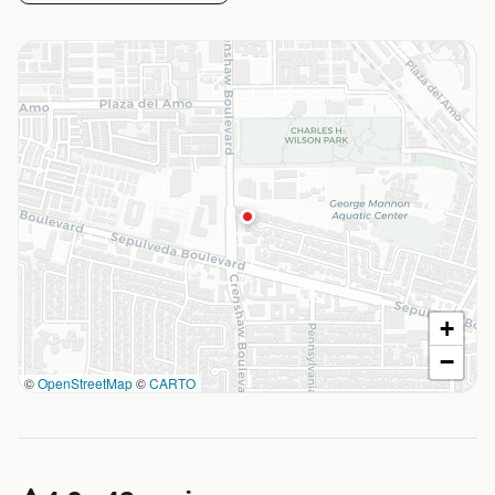
+
−
©
OpenStreetMap
©
CARTO