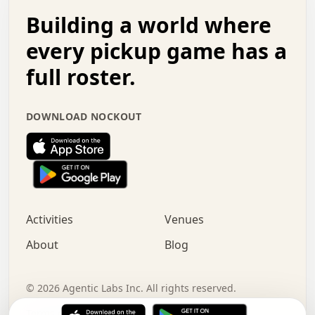
.   .   .   o   .   .   .   .   .   .   .   .   x   .   .
Building a world where
x   .   .   .   .   .   .   .   .   .   .   .   :   .   .
.   .   .   .   .   +   .   .   .   .   .   .   .   +   .
every pickup game has a
.   .   :   .   .   .   .   .   .   .   .   o   .   .   .
full roster.
.   .   .   x   .   .   .   .   .   .   :   .   .   o   .
.   .   .   .   .   :   .   .   .   .   o   .   .   .   .
.   +   .   .   :   .   .   .   .   .   .   .   .   .   x
DOWNLOAD NOCKOUT
.   .   .   .   .   .   .   .   :   .   .   .   .   .   +
.   .   .   .   .   .   .   .   +   .   .   x   .   .   .
.   .   .   .   .   .   :   +   .   .   .   .   .   o   .
.   .   .   .   .   .   .   .   .   .   .   .   .   .   .
.   .   .   :   o   .   .   .   .   .   .   .   +   .   .
.   .   o   .   .   .   .   x   .   .   .   .   .   .   .
:   .   .   .   .   .   .   .   .   .   +   .   .   .   .
Activities
Venues
.   +   .   o   .   .   .   .   o   .   .   .   .   o   .
.   .   .   .   .   x   +   .   .   .   .   .   .   .   .
About
Blog
.   .   +   .   .   .   .   .   .   .   .   :   .   x   .
+   .   .   .   .   .   .   .   .   .   .   .   .   .   .
.   .   .   x   .   o   .   +   .   :   .   .   .   .   .
©
2026
Agentic Labs Inc. All rights reserved.
.   .   .   .   .   .   .   .   .   .   .   .   .   .   
Terms of Service
Privacy Policy