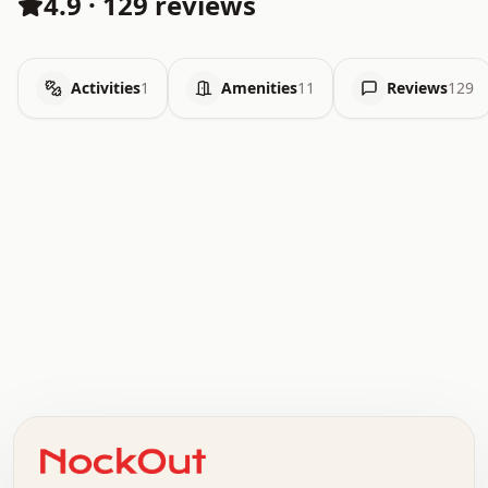
4.9
·
129 reviews
Activities
1
Amenities
11
Reviews
129
.   .   .   .   .   .   .   .   x   x   .   .   .   .   .
.   .   .   .   .   .   .   .   .   .   .   .   .   .   .
.   .   .   .   o   .   .   .   .   .   +   .   .   .   .
o   .   .   :   .   .   .   .   .   .   x   .   .   +   .
.   +   .   .   .   .   .   .   .   .   .   +   .   .   .
.   .   +   .   .   o   .   .   .   .   .   .   :   .   .