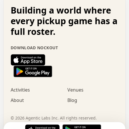
.   .   .   o   .   .   .   .   .   .   .   .   x   .   .
Building a world where
x   .   .   .   .   .   .   .   .   .   .   .   :   .   .
.   .   .   .   .   +   .   .   .   .   .   .   .   +   .
every pickup game has a
.   .   :   .   .   .   .   .   .   .   .   o   .   .   .
full roster.
.   .   .   x   .   .   .   .   .   .   :   .   .   o   .
.   .   .   .   .   :   .   .   .   .   o   .   .   .   .
.   +   .   .   :   .   .   .   .   .   .   .   .   .   x
DOWNLOAD NOCKOUT
.   .   .   .   .   .   .   .   :   .   .   .   .   .   +
.   .   .   .   .   .   .   .   +   .   .   x   .   .   .
.   .   .   .   .   .   :   +   .   .   .   .   .   o   .
.   .   .   .   .   .   .   .   .   .   .   .   .   .   .
.   .   .   :   o   .   .   .   .   .   .   .   +   .   .
.   .   o   .   .   .   .   x   .   .   .   .   .   .   .
:   .   .   .   .   .   .   .   .   .   +   .   .   .   .
Activities
Venues
.   +   .   o   .   .   .   .   o   .   .   .   .   o   .
.   .   .   .   .   x   +   .   .   .   .   .   .   .   .
About
Blog
.   .   +   .   .   .   .   .   .   .   .   :   .   x   .
+   .   .   .   .   .   .   .   .   .   .   .   .   .   .
.   .   .   x   .   o   .   +   .   :   .   .   .   .   .
©
2026
Agentic Labs Inc. All rights reserved.
.   .   .   .   .   .   .   .   .   .   .   .   .   .   
Terms of Service
Privacy Policy