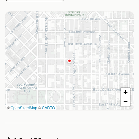
+
−
©
OpenStreetMap
©
CARTO