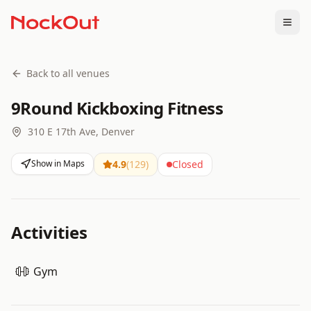
Togg
Back to all venues
9Round Kickboxing Fitness
310 E 17th Ave, Denver
Show in Maps
4.9
(
129
)
Closed
Activities
Gym