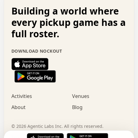
.   .   .   o   .   .   .   .   .   .   .   .   x   .   .
Building a world where
x   .   .   .   .   .   .   .   .   .   .   .   :   .   .
.   .   .   .   .   +   .   .   .   .   .   .   .   +   .
every pickup game has a
.   .   :   .   .   .   .   .   .   .   .   o   .   .   .
full roster.
.   .   .   x   .   .   .   .   .   .   :   .   .   o   .
.   .   .   .   .   :   .   .   .   .   o   .   .   .   .
.   +   .   .   :   .   .   .   .   .   .   .   .   .   x
DOWNLOAD NOCKOUT
.   .   .   .   .   .   .   .   :   .   .   .   .   .   +
.   .   .   .   .   .   .   .   +   .   .   x   .   .   .
.   .   .   .   .   .   :   +   .   .   .   .   .   o   .
.   .   .   .   .   .   .   .   .   .   .   .   .   .   .
.   .   .   :   o   .   .   .   .   .   .   .   +   .   .
.   .   o   .   .   .   .   x   .   .   .   .   .   .   .
:   .   .   .   .   .   .   .   .   .   +   .   .   .   .
Activities
Venues
.   +   .   o   .   .   .   .   o   .   .   .   .   o   .
.   .   .   .   .   x   +   .   .   .   .   .   .   .   .
About
Blog
.   .   +   .   .   .   .   .   .   .   .   :   .   x   .
+   .   .   .   .   .   .   .   .   .   .   .   .   .   .
.   .   .   x   .   o   .   +   .   :   .   .   .   .   .
©
2026
Agentic Labs Inc. All rights reserved.
.   .   .   .   .   .   .   .   .   .   .   .   .   .   
Terms of Service
Privacy Policy