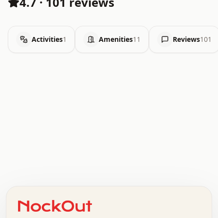
4.7
·
101 reviews
Activities
1
Amenities
11
Reviews
101
.   .   .   .   .   .   .   .   x   x   .   .   .   .   .
.   .   .   .   .   .   .   .   .   .   .   .   .   .   .
.   .   .   .   o   .   .   .   .   .   +   .   .   .   .
o   .   .   :   .   .   .   .   .   .   x   .   .   +   .
.   +   .   .   .   .   .   .   .   .   .   +   .   .   .
.   .   +   .   .   o   .   .   .   .   .   .   :   .   .