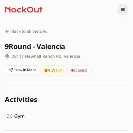
Togg
Back to all venues
9Round - Valencia
28112 Newhall Ranch Rd, Valencia
Show in Maps
4.7
(
101
)
Closed
Activities
Gym