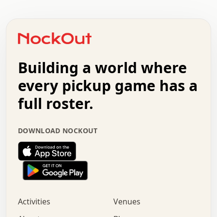
.   .   .   .   .   .   .   .   .   .   .   .   .   .   .
.   .   .   .   o   .   .   .   .   .   +   .   .   .   .
o   .   .   :   .   .   .   .   .   .   x   .   .   +   .
.   +   .   .   .   .   .   .   .   .   .   +   .   .   .
.   .   +   .   .   o   .   .   .   .   .   .   :   .   .
.   .   .   o   .   .   .   .   .   .   .   .   x   .   .
Building a world where
x   .   .   .   .   .   .   .   .   .   .   .   :   .   .
.   .   .   .   .   +   .   .   .   .   .   .   .   +   .
every pickup game has a
.   .   :   .   .   .   .   .   .   .   .   o   .   .   .
full roster.
.   .   .   x   .   .   .   .   .   .   :   .   .   o   .
.   .   .   .   .   :   .   .   .   .   o   .   .   .   .
.   +   .   .   :   .   .   .   .   .   .   .   .   .   x
DOWNLOAD NOCKOUT
.   .   .   .   .   .   .   .   :   .   .   .   .   .   +
.   .   .   .   .   .   .   .   +   .   .   x   .   .   .
.   .   .   .   .   .   :   +   .   .   .   .   .   o   .
.   .   .   .   .   .   .   .   .   .   .   .   .   .   .
.   .   .   :   o   .   .   .   .   .   .   .   +   .   .
.   .   o   .   .   .   .   x   .   .   .   .   .   .   .
:   .   .   .   .   .   .   .   .   .   +   .   .   .   .
Activities
Venues
.   +   .   o   .   .   .   .   o   .   .   .   .   o   .
.   .   .   .   .   x   +   .   .   .   .   .   .   .   .