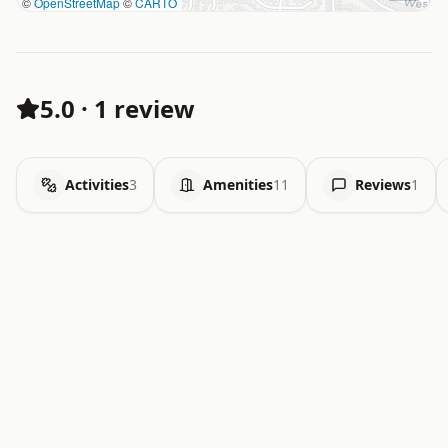
©
OpenStreetMap
©
CARTO
5.0
·
1 review
Activities
3
Amenities
11
Reviews
1
.   .   .   .   .   .   .   .   x   x   .   .   .   .   .