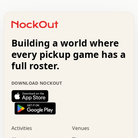
.   .   .   .   .   .   .   .   .   .   .   .   .   .   .
.   .   .   .   o   .   .   .   .   .   +   .   .   .   .
o   .   .   :   .   .   .   .   .   .   x   .   .   +   .
.   +   .   .   .   .   .   .   .   .   .   +   .   .   .
.   .   +   .   .   o   .   .   .   .   .   .   :   .   .
.   .   .   o   .   .   .   .   .   .   .   .   x   .   .
Building a world where
x   .   .   .   .   .   .   .   .   .   .   .   :   .   .
.   .   .   .   .   +   .   .   .   .   .   .   .   +   .
every pickup game has a
.   .   :   .   .   .   .   .   .   .   .   o   .   .   .
full roster.
.   .   .   x   .   .   .   .   .   .   :   .   .   o   .
.   .   .   .   .   :   .   .   .   .   o   .   .   .   .
.   +   .   .   :   .   .   .   .   .   .   .   .   .   x
DOWNLOAD NOCKOUT
.   .   .   .   .   .   .   .   :   .   .   .   .   .   +
.   .   .   .   .   .   .   .   +   .   .   x   .   .   .
.   .   .   .   .   .   :   +   .   .   .   .   .   o   .
.   .   .   .   .   .   .   .   .   .   .   .   .   .   .
.   .   .   :   o   .   .   .   .   .   .   .   +   .   .
.   .   o   .   .   .   .   x   .   .   .   .   .   .   .
:   .   .   .   .   .   .   .   .   .   +   .   .   .   .
Activities
Venues
.   +   .   o   .   .   .   .   o   .   .   .   .   o   .
.   .   .   .   .   x   +   .   .   .   .   .   .   .   .