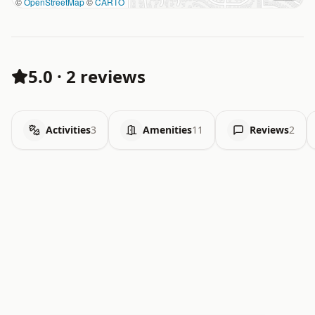
©
OpenStreetMap
©
CARTO
5.0
·
2 reviews
Activities
3
Amenities
11
Reviews
2
.   .   .   .   .   .   .   .   x   x   .   .   .   .   .