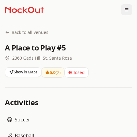
Togg
Back to all venues
A Place to Play #5
2360 Gads Hill St, Santa Rosa
Show in Maps
5.0
(
2
)
Closed
Activities
Soccer
Baseball