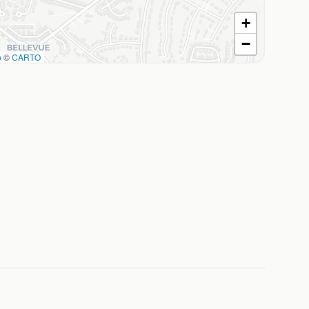
+
−
p
©
CARTO