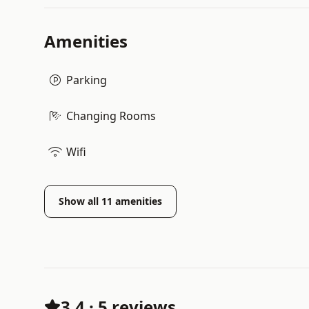
Amenities
Parking
Changing Rooms
Wifi
Show all
11
amenities
3.4
·
5 reviews