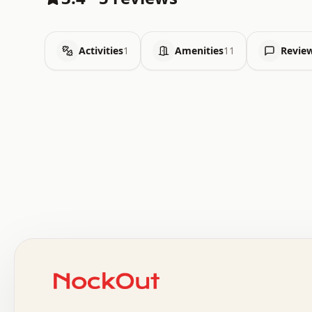
Activities
1
Amenities
11
Revie
 .   .   .   .   .   .   .   .   x   x   .   .   .   .   
 .   .   .   .   .   .   .   .   .   .   .   .   .   .   
 .   .   .   .   o   .   .   .   .   .   +   .   .   .   
 o   .   .   :   .   .   .   .   .   .   x   .   .   +   
 .   +   .   .   .   .   .   .   .   .   .   +   .   .   
 .   .   +   .   .   o   .   .   .   .   .   .   :   .   
 .   .   .   o   .   .   .   .   .   .   .   .   x   .   
 x   .   .   .   .   .   .   .   .   .   .   .   :   .   