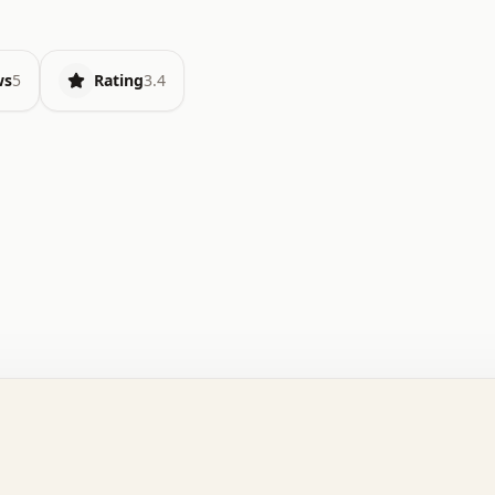
ws
5
Rating
3.4
.   o   .   .   .   .   .   +   +   .   .   .   .   .   
.   .   +   .   .   o   .   .   x   .   .   .   .   .   
.   .   :   .   .   .   .   .   .   .   .   .   .   x   
.   .   .   .   .   x   .   .   .   .   .   .   :   .   
.   .   .   .   .   .   .   +   .   .   .   .   .   .   
.   .   x   .   .   .   .   .   .   +   .   .   o   .   
.   .   o   .   .   .   .   .   .   .   .   x   .   .   
.   .   +   .   .   .   .   .   .   :   .   .   .   +   