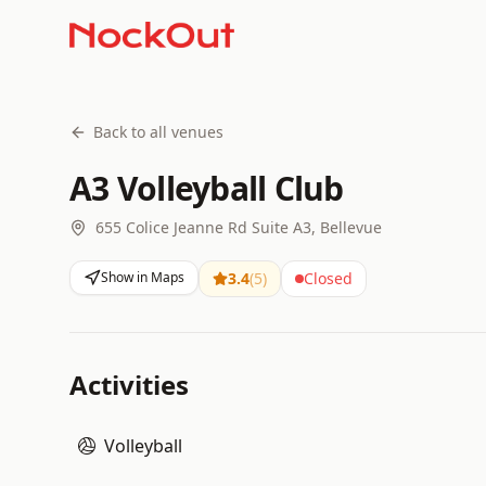
Back to all venues
A3 Volleyball Club
655 Colice Jeanne Rd Suite A3, Bellevue
Show in Maps
3.4
(
5
)
Closed
Activities
Volleyball