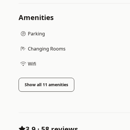
Amenities
Parking
Changing Rooms
Wifi
Show all
11
amenities
3.9
·
58 reviews