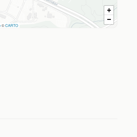
+
−
p
©
CARTO