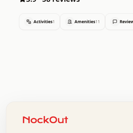
Activities
1
Amenities
11
Revie
 .   .   .   .   .   .   .   .   x   x   .   .   .   .   
 .   .   .   .   .   .   .   .   .   .   .   .   .   .   
 .   .   .   .   o   .   .   .   .   .   +   .   .   .   
 o   .   .   :   .   .   .   .   .   .   x   .   .   +   
 .   +   .   .   .   .   .   .   .   .   .   +   .   .   
 .   .   +   .   .   o   .   .   .   .   .   .   :   .   
 .   .   .   o   .   .   .   .   .   .   .   .   x   .   
 x   .   .   .   .   .   .   .   .   .   .   .   :   .   