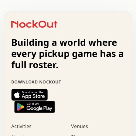
.   .   .   .   .   .   .   .   .   .   .   .   .   .   .
.   .   .   .   o   .   .   .   .   .   +   .   .   .   .
o   .   .   :   .   .   .   .   .   .   x   .   .   +   .
.   +   .   .   .   .   .   .   .   .   .   +   .   .   .
.   .   +   .   .   o   .   .   .   .   .   .   :   .   .
.   .   .   o   .   .   .   .   .   .   .   .   x   .   .
Building a world where
x   .   .   .   .   .   .   .   .   .   .   .   :   .   .
.   .   .   .   .   +   .   .   .   .   .   .   .   +   .
every pickup game has a
.   .   :   .   .   .   .   .   .   .   .   o   .   .   .
full roster.
.   .   .   x   .   .   .   .   .   .   :   .   .   o   .
.   .   .   .   .   :   .   .   .   .   o   .   .   .   .
.   +   .   .   :   .   .   .   .   .   .   .   .   .   x
DOWNLOAD NOCKOUT
.   .   .   .   .   .   .   .   :   .   .   .   .   .   +
.   .   .   .   .   .   .   .   +   .   .   x   .   .   .
.   .   .   .   .   .   :   +   .   .   .   .   .   o   .
.   .   .   .   .   .   .   .   .   .   .   .   .   .   .
.   .   .   :   o   .   .   .   .   .   .   .   +   .   .
.   .   o   .   .   .   .   x   .   .   .   .   .   .   .
:   .   .   .   .   .   .   .   .   .   +   .   .   .   .
Activities
Venues
.   +   .   o   .   .   .   .   o   .   .   .   .   o   .
.   .   .   .   .   x   +   .   .   .   .   .   .   .   .