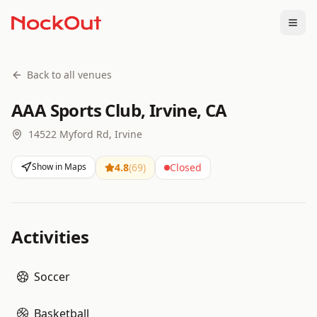
Togg
Back to all venues
AAA Sports Club, Irvine, CA
14522 Myford Rd, Irvine
Show in Maps
4.8
(
69
)
Closed
Activities
Soccer
Basketball