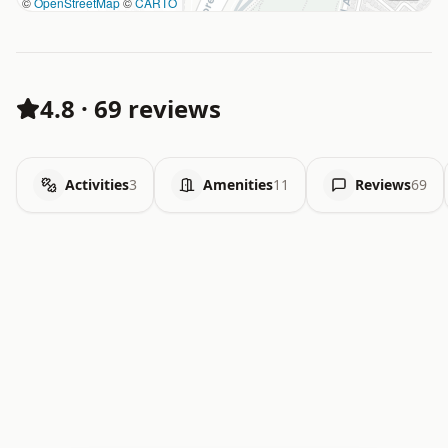
©
OpenStreetMap
©
CARTO
4.8
·
69 reviews
Activities
3
Amenities
11
Reviews
69
.   .   .   .   .   .   .   .   x   x   .   .   .   .   .