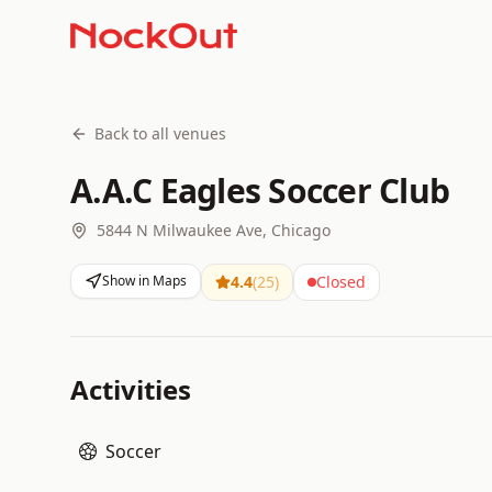
Back to all venues
A.A.C Eagles Soccer Club
5844 N Milwaukee Ave, Chicago
Show in Maps
4.4
(
25
)
Closed
Activities
Soccer