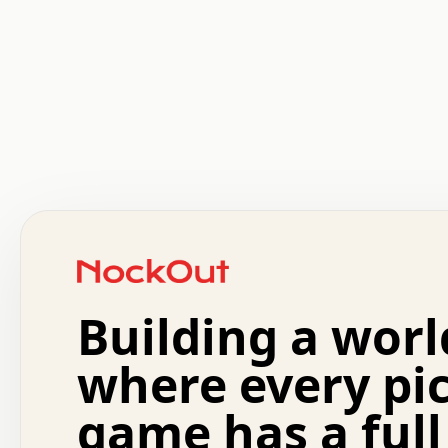
 .   .   .   .   .   .   .   .   x   x   .   .   .   .   
 .   .   .   .   .   .   .   .   .   .   .   .   .   .   
 .   .   .   .   o   .   .   .   .   .   +   .   .   .   
 o   .   .   :   .   .   .   .   .   .   x   .   .   +   
 .   +   .   .   .   .   .   .   .   .   .   +   .   .   
 .   .   +   .   .   o   .   .   .   .   .   .   :   .   
 .   .   .   o   .   .   .   .   .   .   .   .   x   .   
Building a worl
 x   .   .   .   .   .   .   .   .   .   .   .   :   .   
 .   .   .   .   .   +   .   .   .   .   .   .   .   +   
 .   .   :   .   .   .   .   .   .   .   .   o   .   .   
where every pi
 .   .   .   x   .   .   .   .   .   .   :   .   .   o   
 .   .   .   .   .   :   .   .   .   .   o   .   .   .   
game has a full
 .   +   .   .   :   .   .   .   .   .   .   .   .   .   
 .   .   .   .   .   .   .   .   :   .   .   .   .   .   