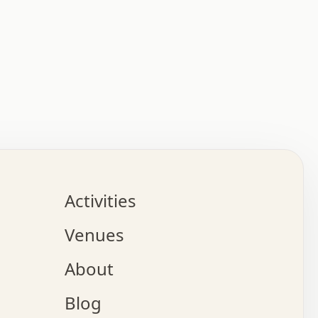
:   :   .   .   .   .   .   .   .   .   .   .   .   .   
.   .   .   :   .   .   +   .   .   o   .   .   x   .   
.   .   .   .   +   o   .   .   .   .   :   +   .   .   
.   .   .   .   o   .   .   .   .   .   .   .   .   .   
.   .   .   +   .   .   .   .   .   .   .   .   .   +   
.   .   .   .   .   .   .   .   .   x   .   .   .   .   
Activities
.   o   .   .   .   .   .   .   .   .   x   .   .   .   
.   .   .   o   .   .   .   x   .   .   .   .   .   .   
Venues
x   .   .   .   :   .   .   .   x   .   .   .   :   .   
o   .   .   .   +   .   .   .   .   .   .   .   .   x   
About
.   .   .   x   .   .   .   .   .   .   :   .   .   .   
.   .   .   .   .   .   +   .   .   .   .   x   .   .   
Blog
.   .   .   .   .   x   .   .   o   .   .   .   .   .   
.   .   .   .   .   .   .   .   .   .   .   .   .   .   