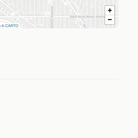
+
−
p
©
CARTO