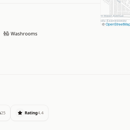
©
OpenStreetMa
Washrooms
s
25
Rating
4.4