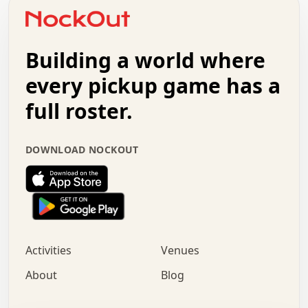
o   .   .   :   .   .   .   .   .   .   x   .   .   +   .
.   +   .   .   .   .   .   .   .   .   .   +   .   .   .
.   .   +   .   .   o   .   .   .   .   .   .   :   .   .
.   .   .   o   .   .   .   .   .   .   .   .   x   .   .
Building a world where
x   .   .   .   .   .   .   .   .   .   .   .   :   .   .
.   .   .   .   .   +   .   .   .   .   .   .   .   +   .
every pickup game has a
.   .   :   .   .   .   .   .   .   .   .   o   .   .   .
full roster.
.   .   .   x   .   .   .   .   .   .   :   .   .   o   .
.   .   .   .   .   :   .   .   .   .   o   .   .   .   .
.   +   .   .   :   .   .   .   .   .   .   .   .   .   x
DOWNLOAD NOCKOUT
.   .   .   .   .   .   .   .   :   .   .   .   .   .   +
.   .   .   .   .   .   .   .   +   .   .   x   .   .   .
.   .   .   .   .   .   :   +   .   .   .   .   .   o   .
.   .   .   .   .   .   .   .   .   .   .   .   .   .   .
.   .   .   :   o   .   .   .   .   .   .   .   +   .   .
.   .   o   .   .   .   .   x   .   .   .   .   .   .   .
:   .   .   .   .   .   .   .   .   .   +   .   .   .   .
Activities
Venues
.   +   .   o   .   .   .   .   o   .   .   .   .   o   .
.   .   .   .   .   x   +   .   .   .   .   .   .   .   .
About
Blog
.   .   +   .   .   .   .   .   .   .   .   :   .   x   .
+   .   .   .   .   .   .   .   .   .   .   .   .   .   .
.   .   .   x   .   o   .   +   .   :   .   .   .   .   .