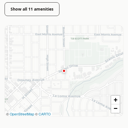
Show all
11
amenities
+
−
©
OpenStreetMap
©
CARTO