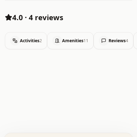
4.0
·
4 reviews
Activities
2
Amenities
11
Reviews
4
.   .   .   .   .   .   .   .   x   x   .   .   .   .   .
.   .   .   .   .   .   .   .   .   .   .   .   .   .   .
.   .   .   .   o   .   .   .   .   .   +   .   .   .   .