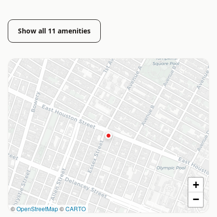
Show all
11
amenities
+
−
©
OpenStreetMap
©
CARTO