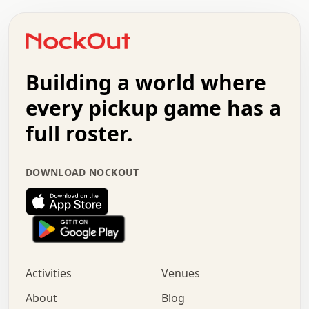
.   .   .   .   o   .   .   .   .   .   +   .   .   .   .
o   .   .   :   .   .   .   .   .   .   x   .   .   +   .
.   +   .   .   .   .   .   .   .   .   .   +   .   .   .
.   .   +   .   .   o   .   .   .   .   .   .   :   .   .
.   .   .   o   .   .   .   .   .   .   .   .   x   .   .
Building a world where
x   .   .   .   .   .   .   .   .   .   .   .   :   .   .
.   .   .   .   .   +   .   .   .   .   .   .   .   +   .
every pickup game has a
.   .   :   .   .   .   .   .   .   .   .   o   .   .   .
full roster.
.   .   .   x   .   .   .   .   .   .   :   .   .   o   .
.   .   .   .   .   :   .   .   .   .   o   .   .   .   .
.   +   .   .   :   .   .   .   .   .   .   .   .   .   x
DOWNLOAD NOCKOUT
.   .   .   .   .   .   .   .   :   .   .   .   .   .   +
.   .   .   .   .   .   .   .   +   .   .   x   .   .   .
.   .   .   .   .   .   :   +   .   .   .   .   .   o   .
.   .   .   .   .   .   .   .   .   .   .   .   .   .   .
.   .   .   :   o   .   .   .   .   .   .   .   +   .   .
.   .   o   .   .   .   .   x   .   .   .   .   .   .   .
:   .   .   .   .   .   .   .   .   .   +   .   .   .   .
Activities
Venues
.   +   .   o   .   .   .   .   o   .   .   .   .   o   .
.   .   .   .   .   x   +   .   .   .   .   .   .   .   .
About
Blog
.   .   +   .   .   .   .   .   .   .   .   :   .   x   .