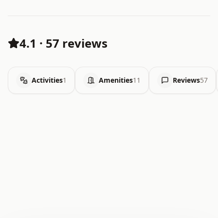
4.1
·
57 reviews
Activities
1
Amenities
11
Reviews
57
.   .   .   .   .   .   .   .   x   x   .   .   .   .   .
.   .   .   .   .   .   .   .   .   .   .   .   .   .   .