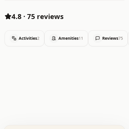
4.8
·
75 reviews
Activities
2
Amenities
11
Reviews
75
.   .   .   .   .   .   .   .   x   x   .   .   .   .   .
.   .   .   .   .   .   .   .   .   .   .   .   .   .   .
.   .   .   .   o   .   .   .   .   .   +   .   .   .   .