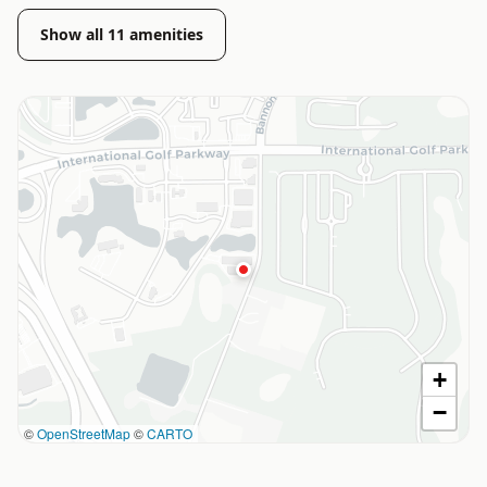
Show all
11
amenities
+
−
©
OpenStreetMap
©
CARTO