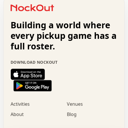
o   .   .   :   .   .   .   .   .   .   x   .   .   +   .
.   +   .   .   .   .   .   .   .   .   .   +   .   .   .
.   .   +   .   .   o   .   .   .   .   .   .   :   .   .
.   .   .   o   .   .   .   .   .   .   .   .   x   .   .
Building a world where
x   .   .   .   .   .   .   .   .   .   .   .   :   .   .
.   .   .   .   .   +   .   .   .   .   .   .   .   +   .
every pickup game has a
.   .   :   .   .   .   .   .   .   .   .   o   .   .   .
full roster.
.   .   .   x   .   .   .   .   .   .   :   .   .   o   .
.   .   .   .   .   :   .   .   .   .   o   .   .   .   .
.   +   .   .   :   .   .   .   .   .   .   .   .   .   x
DOWNLOAD NOCKOUT
.   .   .   .   .   .   .   .   :   .   .   .   .   .   +
.   .   .   .   .   .   .   .   +   .   .   x   .   .   .
.   .   .   .   .   .   :   +   .   .   .   .   .   o   .
.   .   .   .   .   .   .   .   .   .   .   .   .   .   .
.   .   .   :   o   .   .   .   .   .   .   .   +   .   .
.   .   o   .   .   .   .   x   .   .   .   .   .   .   .
:   .   .   .   .   .   .   .   .   .   +   .   .   .   .
Activities
Venues
.   +   .   o   .   .   .   .   o   .   .   .   .   o   .
.   .   .   .   .   x   +   .   .   .   .   .   .   .   .
About
Blog
.   .   +   .   .   .   .   .   .   .   .   :   .   x   .
+   .   .   .   .   .   .   .   .   .   .   .   .   .   .
.   .   .   x   .   o   .   +   .   :   .   .   .   .   .