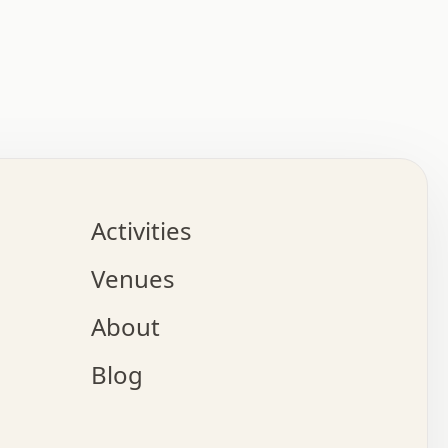
:   :   .   .   .   .   .   .   .   .   .   .   .   .   
.   .   .   :   .   .   +   .   .   o   .   .   x   .   
.   .   .   .   +   o   .   .   .   .   :   +   .   .   
.   .   .   .   o   .   .   .   .   .   .   .   .   .   
.   .   .   +   .   .   .   .   .   .   .   .   .   +   
.   .   .   .   .   .   .   .   .   x   .   .   .   .   
Activities
.   o   .   .   .   .   .   .   .   .   x   .   .   .   
.   .   .   o   .   .   .   x   .   .   .   .   .   .   
Venues
x   .   .   .   :   .   .   .   x   .   .   .   :   .   
o   .   .   .   +   .   .   .   .   .   .   .   .   x   
About
.   .   .   x   .   .   .   .   .   .   :   .   .   .   
.   .   .   .   .   .   +   .   .   .   .   x   .   .   
Blog
.   .   .   .   .   x   .   .   o   .   .   .   .   .   
.   .   .   .   .   .   .   .   .   .   .   .   .   .   
.   x   .   .   .   .   .   +   .   .   x   .   .   .   
.   .   .   .   .   +   o   .   .   .   .   .   x   .   