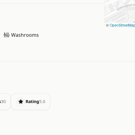
©
OpenStreetMa
Washrooms
s
30
Rating
5.0