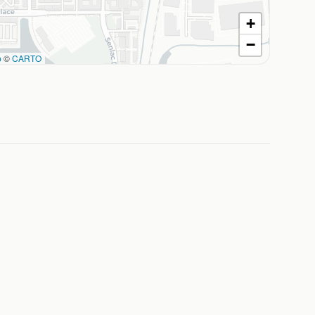
+
−
p
©
CARTO