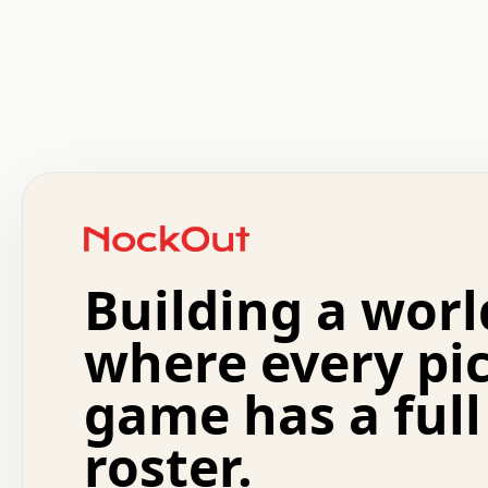
 .   .   .   .   .   .   .   .   x   x   .   .   .   .   
 .   .   .   .   .   .   .   .   .   .   .   .   .   .   
 .   .   .   .   o   .   .   .   .   .   +   .   .   .   
 o   .   .   :   .   .   .   .   .   .   x   .   .   +   
 .   +   .   .   .   .   .   .   .   .   .   +   .   .   
 .   .   +   .   .   o   .   .   .   .   .   .   :   .   
 .   .   .   o   .   .   .   .   .   .   .   .   x   .   
Building a worl
 x   .   .   .   .   .   .   .   .   .   .   .   :   .   
 .   .   .   .   .   +   .   .   .   .   .   .   .   +   
 .   .   :   .   .   .   .   .   .   .   .   o   .   .   
where every pi
 .   .   .   x   .   .   .   .   .   .   :   .   .   o   
 .   .   .   .   .   :   .   .   .   .   o   .   .   .   
game has a full
 .   +   .   .   :   .   .   .   .   .   .   .   .   .   
 .   .   .   .   .   .   .   .   :   .   .   .   .   .   
roster.
 .   .   .   .   .   .   .   .   +   .   .   x   .   .   
 .   .   .   .   .   .   :   +   .   .   .   .   .   o   