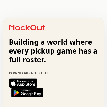
.   .   .   .   .   .   .   .   x   x   .   .   .   .   .
.   .   .   .   .   .   .   .   .   .   .   .   .   .   .
.   .   .   .   o   .   .   .   .   .   +   .   .   .   .
o   .   .   :   .   .   .   .   .   .   x   .   .   +   .
.   +   .   .   .   .   .   .   .   .   .   +   .   .   .
.   .   +   .   .   o   .   .   .   .   .   .   :   .   .
.   .   .   o   .   .   .   .   .   .   .   .   x   .   .
Building a world where
x   .   .   .   .   .   .   .   .   .   .   .   :   .   .
.   .   .   .   .   +   .   .   .   .   .   .   .   +   .
every pickup game has a
.   .   :   .   .   .   .   .   .   .   .   o   .   .   .
full roster.
.   .   .   x   .   .   .   .   .   .   :   .   .   o   .
.   .   .   .   .   :   .   .   .   .   o   .   .   .   .
.   +   .   .   :   .   .   .   .   .   .   .   .   .   x
DOWNLOAD NOCKOUT
.   .   .   .   .   .   .   .   :   .   .   .   .   .   +
.   .   .   .   .   .   .   .   +   .   .   x   .   .   .
.   .   .   .   .   .   :   +   .   .   .   .   .   o   .
.   .   .   .   .   .   .   .   .   .   .   .   .   .   .
.   .   .   :   o   .   .   .   .   .   .   .   +   .   .
.   .   o   .   .   .   .   x   .   .   .   .   .   .   .
:   .   .   .   .   .   .   .   .   .   +   .   .   .   .