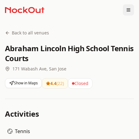
Togg
Back to all venues
Abraham Lincoln High School Tennis
Courts
171 Wabash Ave, San Jose
Show in Maps
4.4
(
22
)
Closed
Activities
Tennis