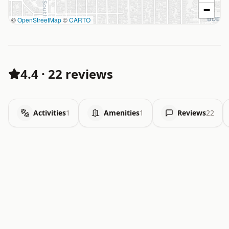
−
©
OpenStreetMap
©
CARTO
4.4
·
22 reviews
Activities
1
Amenities
1
Reviews
22