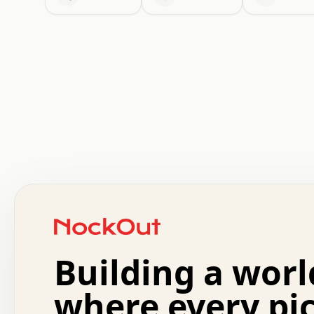
 .   .   .   .   .   .   .   .   x   x   .   .   .   .   
 .   .   .   .   .   .   .   .   .   .   .   .   .   .   
 .   .   .   .   o   .   .   .   .   .   +   .   .   .   
 o   .   .   :   .   .   .   .   .   .   x   .   .   +   
 .   +   .   .   .   .   .   .   .   .   .   +   .   .   
 .   .   +   .   .   o   .   .   .   .   .   .   :   .   
 .   .   .   o   .   .   .   .   .   .   .   .   x   .   
Building a worl
 x   .   .   .   .   .   .   .   .   .   .   .   :   .   
 .   .   .   .   .   +   .   .   .   .   .   .   .   +   
 .   .   :   .   .   .   .   .   .   .   .   o   .   .   
where every pi
 .   .   .   x   .   .   .   .   .   .   :   .   .   o   