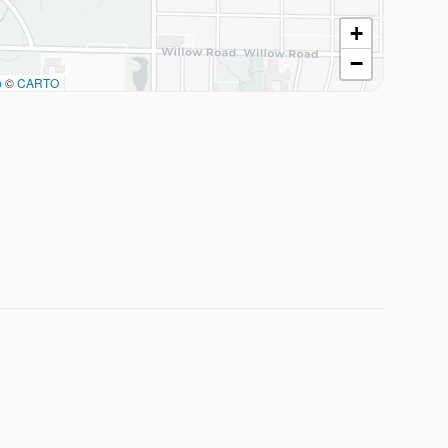
+
−
p
©
CARTO