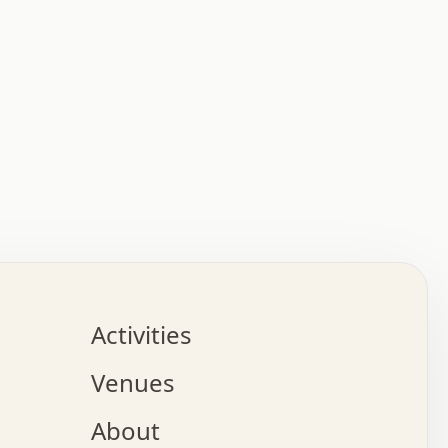
:   :   .   .   .   .   .   .   .   .   .   .   .   .   
.   .   .   :   .   .   +   .   .   o   .   .   x   .   
.   .   .   .   +   o   .   .   .   .   :   +   .   .   
.   .   .   .   o   .   .   .   .   .   .   .   .   .   
.   .   .   +   .   .   .   .   .   .   .   .   .   +   
.   .   .   .   .   .   .   .   .   x   .   .   .   .   
Activities
.   o   .   .   .   .   .   .   .   .   x   .   .   .   
.   .   .   o   .   .   .   x   .   .   .   .   .   .   
Venues
x   .   .   .   :   .   .   .   x   .   .   .   :   .   
o   .   .   .   +   .   .   .   .   .   .   .   .   x   
About
.   .   .   x   .   .   .   .   .   .   :   .   .   .   