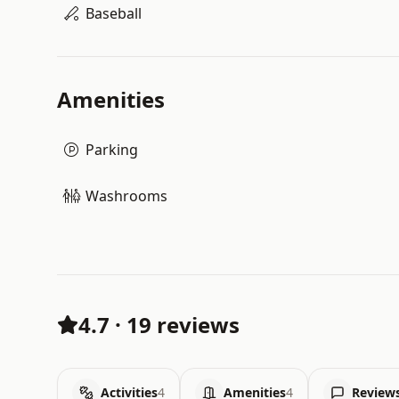
Baseball
Amenities
Parking
Washrooms
4.7
·
19 reviews
Activities
4
Amenities
4
Review