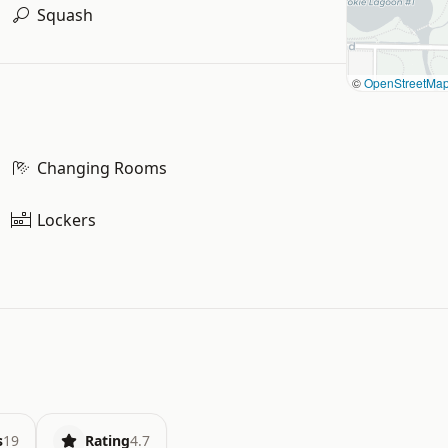
Squash
©
OpenStreetMa
Changing Rooms
Lockers
s
19
Rating
4.7