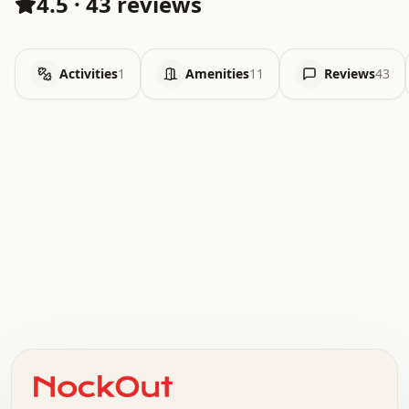
4.5
·
43 reviews
Activities
1
Amenities
11
Reviews
43
.   .   .   .   .   .   .   .   x   x   .   .   .   .   .
.   .   .   .   .   .   .   .   .   .   .   .   .   .   .
.   .   .   .   o   .   .   .   .   .   +   .   .   .   .
o   .   .   :   .   .   .   .   .   .   x   .   .   +   .
.   +   .   .   .   .   .   .   .   .   .   +   .   .   .
.   .   +   .   .   o   .   .   .   .   .   .   :   .   .