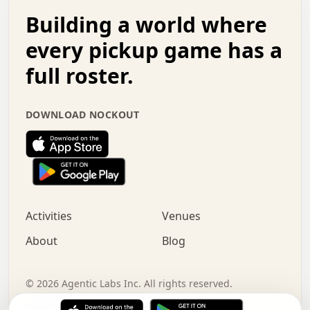
.   .   .   o   .   .   .   .   .   .   .   .   x   .   .
Building a world where
x   .   .   .   .   .   .   .   .   .   .   .   :   .   .
.   .   .   .   .   +   .   .   .   .   .   .   .   +   .
every pickup game has a
.   .   :   .   .   .   .   .   .   .   .   o   .   .   .
full roster.
.   .   .   x   .   .   .   .   .   .   :   .   .   o   .
.   .   .   .   .   :   .   .   .   .   o   .   .   .   .
.   +   .   .   :   .   .   .   .   .   .   .   .   .   x
DOWNLOAD NOCKOUT
.   .   .   .   .   .   .   .   :   .   .   .   .   .   +
.   .   .   .   .   .   .   .   +   .   .   x   .   .   .
.   .   .   .   .   .   :   +   .   .   .   .   .   o   .
.   .   .   .   .   .   .   .   .   .   .   .   .   .   .
.   .   .   :   o   .   .   .   .   .   .   .   +   .   .
.   .   o   .   .   .   .   x   .   .   .   .   .   .   .
:   .   .   .   .   .   .   .   .   .   +   .   .   .   .
Activities
Venues
.   +   .   o   .   .   .   .   o   .   .   .   .   o   .
.   .   .   .   .   x   +   .   .   .   .   .   .   .   .
About
Blog
.   .   +   .   .   .   .   .   .   .   .   :   .   x   .
+   .   .   .   .   .   .   .   .   .   .   .   .   .   .
.   .   .   x   .   o   .   +   .   :   .   .   .   .   .
©
2026
Agentic Labs Inc. All rights reserved.
.   .   .   .   .   .   .   .   .   .   .   .   .   .   
Terms of Service
Privacy Policy