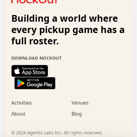
.   .   +   .   .   o   .   .   .   .   .   .   :   .   .
.   .   .   o   .   .   .   .   .   .   .   .   x   .   .
Building a world where
x   .   .   .   .   .   .   .   .   .   .   .   :   .   .
.   .   .   .   .   +   .   .   .   .   .   .   .   +   .
every pickup game has a
.   .   :   .   .   .   .   .   .   .   .   o   .   .   .
full roster.
.   .   .   x   .   .   .   .   .   .   :   .   .   o   .
.   .   .   .   .   :   .   .   .   .   o   .   .   .   .
.   +   .   .   :   .   .   .   .   .   .   .   .   .   x
DOWNLOAD NOCKOUT
.   .   .   .   .   .   .   .   :   .   .   .   .   .   +
.   .   .   .   .   .   .   .   +   .   .   x   .   .   .
.   .   .   .   .   .   :   +   .   .   .   .   .   o   .
.   .   .   .   .   .   .   .   .   .   .   .   .   .   .
.   .   .   :   o   .   .   .   .   .   .   .   +   .   .
.   .   o   .   .   .   .   x   .   .   .   .   .   .   .
:   .   .   .   .   .   .   .   .   .   +   .   .   .   .
Activities
Venues
.   +   .   o   .   .   .   .   o   .   .   .   .   o   .
.   .   .   .   .   x   +   .   .   .   .   .   .   .   .
About
Blog
.   .   +   .   .   .   .   .   .   .   .   :   .   x   .
+   .   .   .   .   .   .   .   .   .   .   .   .   .   .
.   .   .   x   .   o   .   +   .   :   .   .   .   .   .
©
2026
Agentic Labs Inc. All rights reserved.
.   .   .   .   .   .   .   .   .   .   .   .   .   .   