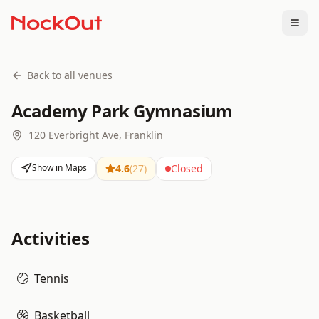
Togg
Back to all venues
Academy Park Gymnasium
120 Everbright Ave, Franklin
Show in Maps
4.6
(
27
)
Closed
Activities
Tennis
Basketball