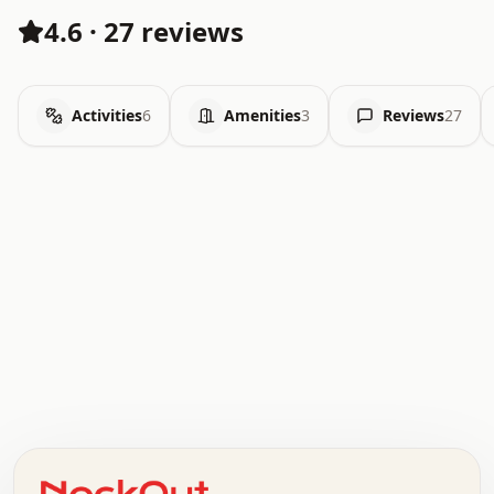
4.6
·
27 reviews
Activities
6
Amenities
3
Reviews
27
.   .   .   .   .   .   .   .   x   x   .   .   .   .   .
.   .   .   .   .   .   .   .   .   .   .   .   .   .   .
.   .   .   .   o   .   .   .   .   .   +   .   .   .   .
o   .   .   :   .   .   .   .   .   .   x   .   .   +   .
.   +   .   .   .   .   .   .   .   .   .   +   .   .   .