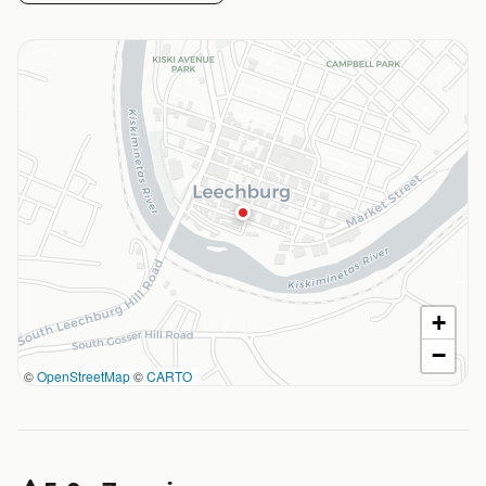
+
−
©
OpenStreetMap
©
CARTO