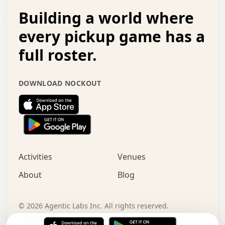
.   .   .   o   .   .   .   .   .   .   .   .   x   .   .
Building a world where
x   .   .   .   .   .   .   .   .   .   .   .   :   .   .
.   .   .   .   .   +   .   .   .   .   .   .   .   +   .
every pickup game has a
.   .   :   .   .   .   .   .   .   .   .   o   .   .   .
full roster.
.   .   .   x   .   .   .   .   .   .   :   .   .   o   .
.   .   .   .   .   :   .   .   .   .   o   .   .   .   .
.   +   .   .   :   .   .   .   .   .   .   .   .   .   x
DOWNLOAD NOCKOUT
.   .   .   .   .   .   .   .   :   .   .   .   .   .   +
.   .   .   .   .   .   .   .   +   .   .   x   .   .   .
.   .   .   .   .   .   :   +   .   .   .   .   .   o   .
.   .   .   .   .   .   .   .   .   .   .   .   .   .   .
.   .   .   :   o   .   .   .   .   .   .   .   +   .   .
.   .   o   .   .   .   .   x   .   .   .   .   .   .   .
:   .   .   .   .   .   .   .   .   .   +   .   .   .   .
Activities
Venues
.   +   .   o   .   .   .   .   o   .   .   .   .   o   .
.   .   .   .   .   x   +   .   .   .   .   .   .   .   .
About
Blog
.   .   +   .   .   .   .   .   .   .   .   :   .   x   .
+   .   .   .   .   .   .   .   .   .   .   .   .   .   .
.   .   .   x   .   o   .   +   .   :   .   .   .   .   .
©
2026
Agentic Labs Inc. All rights reserved.
.   .   .   .   .   .   .   .   .   .   .   .   .   .   
Terms of Service
Privacy Policy