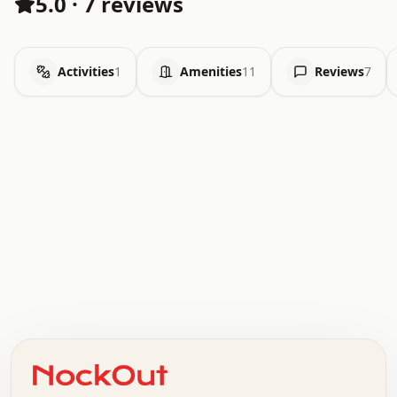
5.0
·
7 reviews
Activities
1
Amenities
11
Reviews
7
.   .   .   .   .   .   .   .   x   x   .   .   .   .   .
.   .   .   .   .   .   .   .   .   .   .   .   .   .   .
.   .   .   .   o   .   .   .   .   .   +   .   .   .   .
o   .   .   :   .   .   .   .   .   .   x   .   .   +   .
.   +   .   .   .   .   .   .   .   .   .   +   .   .   .
.   .   +   .   .   o   .   .   .   .   .   .   :   .   .