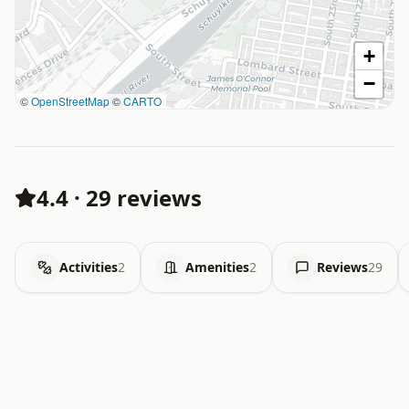
+
−
©
OpenStreetMap
©
CARTO
4.4
·
29 reviews
Activities
2
Amenities
2
Reviews
29