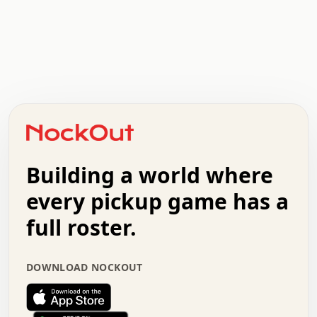
.   .   .   .   .   .   .   .   x   x   .   .   .   .   .
.   .   .   .   .   .   .   .   .   .   .   .   .   .   .
.   .   .   .   o   .   .   .   .   .   +   .   .   .   .
o   .   .   :   .   .   .   .   .   .   x   .   .   +   .
.   +   .   .   .   .   .   .   .   .   .   +   .   .   .
.   .   +   .   .   o   .   .   .   .   .   .   :   .   .
.   .   .   o   .   .   .   .   .   .   .   .   x   .   .
Building a world where
x   .   .   .   .   .   .   .   .   .   .   .   :   .   .
.   .   .   .   .   +   .   .   .   .   .   .   .   +   .
every pickup game has a
.   .   :   .   .   .   .   .   .   .   .   o   .   .   .
full roster.
.   .   .   x   .   .   .   .   .   .   :   .   .   o   .
.   .   .   .   .   :   .   .   .   .   o   .   .   .   .
.   +   .   .   :   .   .   .   .   .   .   .   .   .   x
DOWNLOAD NOCKOUT
.   .   .   .   .   .   .   .   :   .   .   .   .   .   +
.   .   .   .   .   .   .   .   +   .   .   x   .   .   .
.   .   .   .   .   .   :   +   .   .   .   .   .   o   .
.   .   .   .   .   .   .   .   .   .   .   .   .   .   .