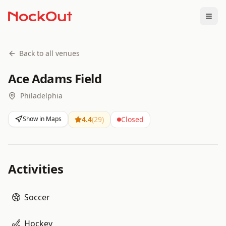
Togg
Back to all venues
Ace Adams Field
Philadelphia
Show in Maps
4.4
(
29
)
Closed
Activities
Soccer
Hockey