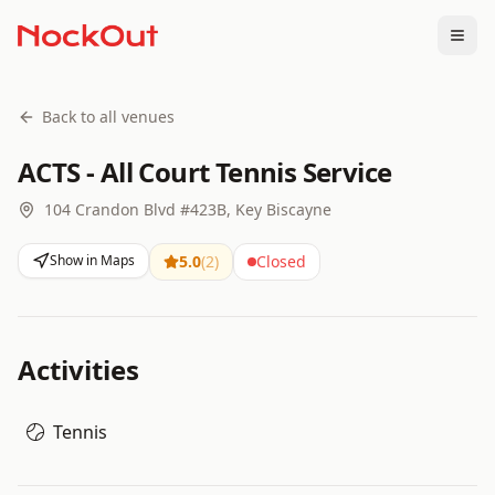
Togg
Back to all venues
ACTS - All Court Tennis Service
104 Crandon Blvd #423B, Key Biscayne
Show in Maps
5.0
(
2
)
Closed
Activities
Tennis