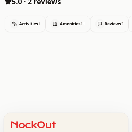
5.0
·
2 reviews
Activities
1
Amenities
11
Reviews
2
.   .   .   .   .   .   .   .   x   x   .   .   .   .   .
.   .   .   .   .   .   .   .   .   .   .   .   .   .   .
.   .   .   .   o   .   .   .   .   .   +   .   .   .   .
o   .   .   :   .   .   .   .   .   .   x   .   .   +   .
.   +   .   .   .   .   .   .   .   .   .   +   .   .   .
.   .   +   .   .   o   .   .   .   .   .   .   :   .   .