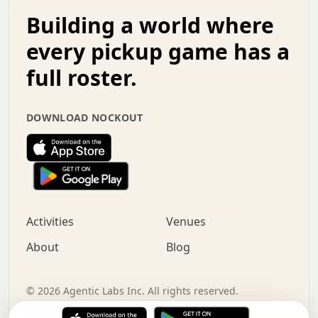
.   .   .   o   .   .   .   .   .   .   .   .   x   .   .
Building a world where
x   .   .   .   .   .   .   .   .   .   .   .   :   .   .
.   .   .   .   .   +   .   .   .   .   .   .   .   +   .
every pickup game has a
.   .   :   .   .   .   .   .   .   .   .   o   .   .   .
full roster.
.   .   .   x   .   .   .   .   .   .   :   .   .   o   .
.   .   .   .   .   :   .   .   .   .   o   .   .   .   .
.   +   .   .   :   .   .   .   .   .   .   .   .   .   x
DOWNLOAD NOCKOUT
.   .   .   .   .   .   .   .   :   .   .   .   .   .   +
.   .   .   .   .   .   .   .   +   .   .   x   .   .   .
.   .   .   .   .   .   :   +   .   .   .   .   .   o   .
.   .   .   .   .   .   .   .   .   .   .   .   .   .   .
.   .   .   :   o   .   .   .   .   .   .   .   +   .   .
.   .   o   .   .   .   .   x   .   .   .   .   .   .   .
:   .   .   .   .   .   .   .   .   .   +   .   .   .   .
Activities
Venues
.   +   .   o   .   .   .   .   o   .   .   .   .   o   .
.   .   .   .   .   x   +   .   .   .   .   .   .   .   .
About
Blog
.   .   +   .   .   .   .   .   .   .   .   :   .   x   .
+   .   .   .   .   .   .   .   .   .   .   .   .   .   .
.   .   .   x   .   o   .   +   .   :   .   .   .   .   .
©
2026
Agentic Labs Inc. All rights reserved.
.   .   .   .   .   .   .   .   .   .   .   .   .   .   
Terms of Service
Privacy Policy