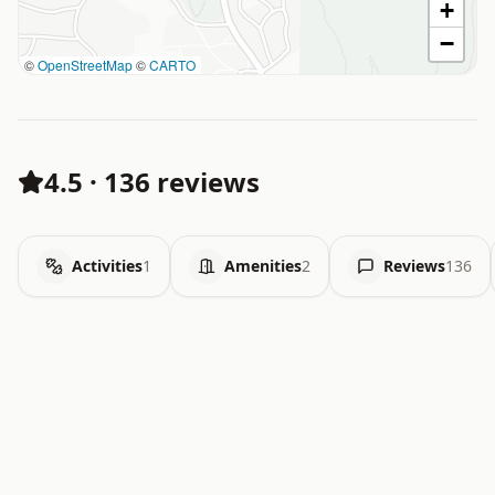
+
−
©
OpenStreetMap
©
CARTO
4.5
·
136 reviews
Activities
1
Amenities
2
Reviews
136