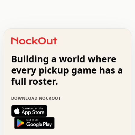
.   .   .   .   .   .   .   .   x   x   .   .   .   .   .
.   .   .   .   .   .   .   .   .   .   .   .   .   .   .
.   .   .   .   o   .   .   .   .   .   +   .   .   .   .
o   .   .   :   .   .   .   .   .   .   x   .   .   +   .
.   +   .   .   .   .   .   .   .   .   .   +   .   .   .
.   .   +   .   .   o   .   .   .   .   .   .   :   .   .
.   .   .   o   .   .   .   .   .   .   .   .   x   .   .
Building a world where
x   .   .   .   .   .   .   .   .   .   .   .   :   .   .
.   .   .   .   .   +   .   .   .   .   .   .   .   +   .
every pickup game has a
.   .   :   .   .   .   .   .   .   .   .   o   .   .   .
full roster.
.   .   .   x   .   .   .   .   .   .   :   .   .   o   .
.   .   .   .   .   :   .   .   .   .   o   .   .   .   .
.   +   .   .   :   .   .   .   .   .   .   .   .   .   x
DOWNLOAD NOCKOUT
.   .   .   .   .   .   .   .   :   .   .   .   .   .   +
.   .   .   .   .   .   .   .   +   .   .   x   .   .   .
.   .   .   .   .   .   :   +   .   .   .   .   .   o   .
.   .   .   .   .   .   .   .   .   .   .   .   .   .   .
.   .   .   :   o   .   .   .   .   .   .   .   +   .   .
.   .   o   .   .   .   .   x   .   .   .   .   .   .   .