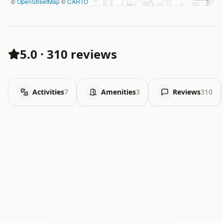
©
OpenStreetMap
©
CARTO
5.0
·
310 reviews
Activities
7
Amenities
3
Reviews
310
.   .   .   .   .   .   .   .   x   x   .   .   .   .   .