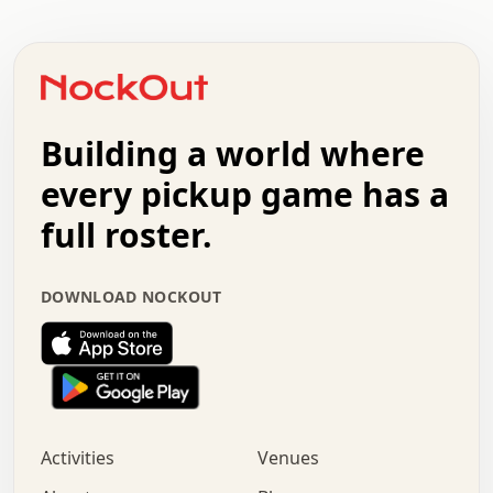
.   .   .   .   .   .   .   .   .   .   .   .   .   .   .
.   .   .   .   o   .   .   .   .   .   +   .   .   .   .
o   .   .   :   .   .   .   .   .   .   x   .   .   +   .
.   +   .   .   .   .   .   .   .   .   .   +   .   .   .
.   .   +   .   .   o   .   .   .   .   .   .   :   .   .
.   .   .   o   .   .   .   .   .   .   .   .   x   .   .
Building a world where
x   .   .   .   .   .   .   .   .   .   .   .   :   .   .
.   .   .   .   .   +   .   .   .   .   .   .   .   +   .
every pickup game has a
.   .   :   .   .   .   .   .   .   .   .   o   .   .   .
full roster.
.   .   .   x   .   .   .   .   .   .   :   .   .   o   .
.   .   .   .   .   :   .   .   .   .   o   .   .   .   .
.   +   .   .   :   .   .   .   .   .   .   .   .   .   x
DOWNLOAD NOCKOUT
.   .   .   .   .   .   .   .   :   .   .   .   .   .   +
.   .   .   .   .   .   .   .   +   .   .   x   .   .   .
.   .   .   .   .   .   :   +   .   .   .   .   .   o   .
.   .   .   .   .   .   .   .   .   .   .   .   .   .   .
.   .   .   :   o   .   .   .   .   .   .   .   +   .   .
.   .   o   .   .   .   .   x   .   .   .   .   .   .   .
:   .   .   .   .   .   .   .   .   .   +   .   .   .   .
Activities
Venues
.   +   .   o   .   .   .   .   o   .   .   .   .   o   .
.   .   .   .   .   x   +   .   .   .   .   .   .   .   .