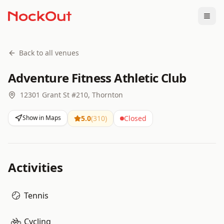
Togg
Back to all venues
Adventure Fitness Athletic Club
12301 Grant St #210, Thornton
Show in Maps
5.0
(
310
)
Closed
Activities
Tennis
Cycling