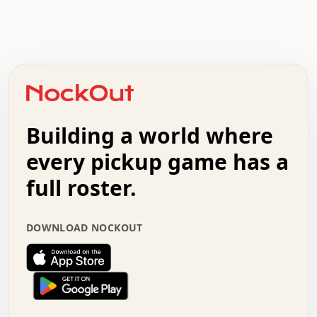
.   .   .   .   .   .   .   .   x   x   .   .   .   .   .
.   .   .   .   .   .   .   .   .   .   .   .   .   .   .
.   .   .   .   o   .   .   .   .   .   +   .   .   .   .
o   .   .   :   .   .   .   .   .   .   x   .   .   +   .
.   +   .   .   .   .   .   .   .   .   .   +   .   .   .
.   .   +   .   .   o   .   .   .   .   .   .   :   .   .
.   .   .   o   .   .   .   .   .   .   .   .   x   .   .
Building a world where
x   .   .   .   .   .   .   .   .   .   .   .   :   .   .
.   .   .   .   .   +   .   .   .   .   .   .   .   +   .
every pickup game has a
.   .   :   .   .   .   .   .   .   .   .   o   .   .   .
full roster.
.   .   .   x   .   .   .   .   .   .   :   .   .   o   .
.   .   .   .   .   :   .   .   .   .   o   .   .   .   .
.   +   .   .   :   .   .   .   .   .   .   .   .   .   x
DOWNLOAD NOCKOUT
.   .   .   .   .   .   .   .   :   .   .   .   .   .   +
.   .   .   .   .   .   .   .   +   .   .   x   .   .   .
.   .   .   .   .   .   :   +   .   .   .   .   .   o   .
.   .   .   .   .   .   .   .   .   .   .   .   .   .   .
.   .   .   :   o   .   .   .   .   .   .   .   +   .   .
.   .   o   .   .   .   .   x   .   .   .   .   .   .   .
:   .   .   .   .   .   .   .   .   .   +   .   .   .   .