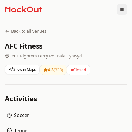
Togg
Back to all venues
AFC Fitness
601 Righters Ferry Rd, Bala Cynwyd
Show in Maps
4.3
(
328
)
Closed
Activities
Soccer
Tennis