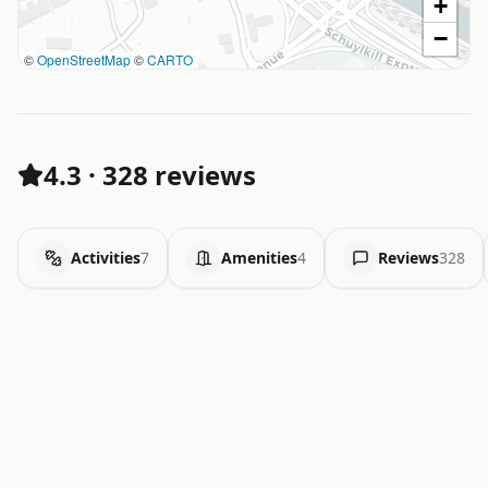
+
−
©
OpenStreetMap
©
CARTO
4.3
·
328 reviews
Activities
7
Amenities
4
Reviews
328